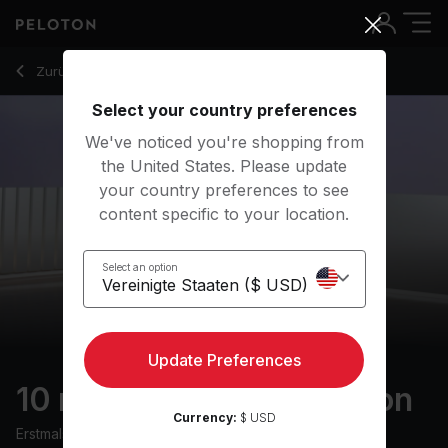
10 Min Morning Meditation with Classical Music - Ross Raybu
Zurück zu Meditationskurse
Zurück
Kostenlos testen
Select your country preferences
We've noticed you're shopping from
the United States. Please update
your country preferences to see
content specific to your location.
Select an option
Update Preferences
10 min Morning Meditation
Currency:
$ USD
Erstmals ausgestrahlt am
20/1/24