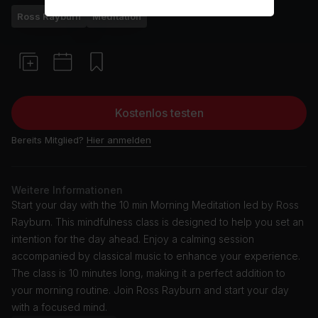
Ross Rayburn
Meditation
Kostenlos testen
Bereits Mitglied?
Hier anmelden
Weitere Informationen
Start your day with the 10 min Morning Meditation led by Ross
Rayburn. This mindfulness class is designed to help you set an
intention for the day ahead. Enjoy a calming session
accompanied by classical music to enhance your experience.
The class is 10 minutes long, making it a perfect addition to
your morning routine. Join Ross Rayburn and start your day
with a focused mind.