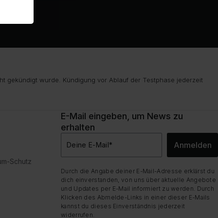
ht gekündigt wurde. Kündigung vor Ablauf der Testphase jederzeit
E-Mail eingeben, um News zu
erhalten
Anmelden
Deine E-Mail
*
dum-Schutz
Durch die Angabe deiner E-Mail-Adresse erklärst du
dich einverstanden, von uns über aktuelle Angebote
und Updates per E-Mail informiert zu werden. Durch
Klicken des Abmelde-Links in einer dieser E-Mails
kannst du dieses Einverständnis jederzeit
widerrufen.