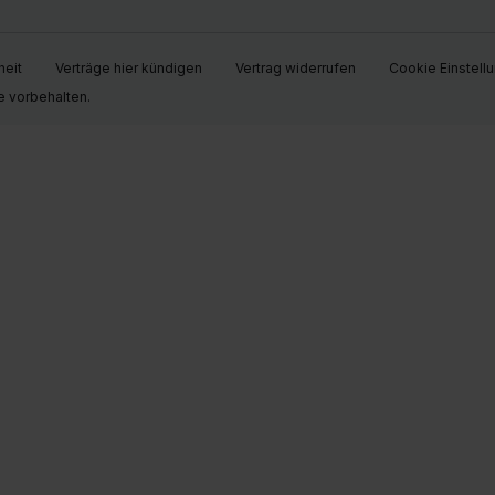
heit
Verträge hier kündigen
Vertrag widerrufen
Cookie Einstell
e vorbehalten.