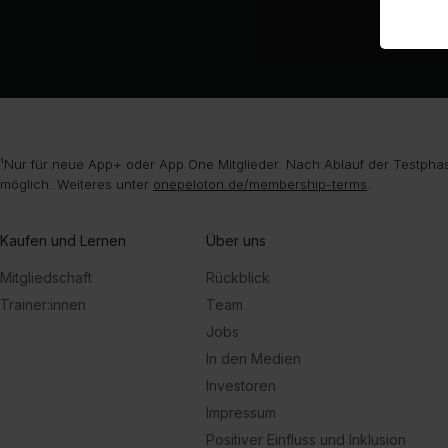
¹Nur für neue App+ oder App One Mitglieder. Nach Ablauf der Testphas
möglich. Weiteres unter
onepeloton.de/membership-terms
.
Kaufen und Lernen
Über uns
Mitgliedschaft
Rückblick
Trainer:innen
Team
Jobs
In den Medien
Investoren
Impressum
Positiver Einfluss und Inklusion