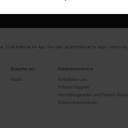
e, 12,99 €/Monat für App One oder 28,99 €/Monat für App+, sofern nic
Besuche uns
Kund:innenservice
Studio
Kontaktiere uns
Peloton Support
Herstellergarantie und Peloton Run
Datenschutzzentrum