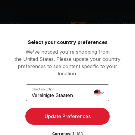
beliste
rning
vid Darling
Select your country preferences
We've noticed you're shopping from
tation
the United States. Please update your country
preferences to see content specific to your
location.
Zugang zu Kraft, Yoga und
Select an option
Kostenlos t
Vereinigte Staaten
mehr in der Peloton App
Update Preferences
Currency:
$ USD