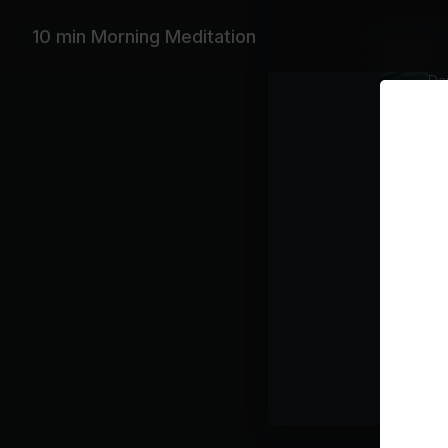
Wiederga
10 min Morning Meditation
Mo
Da
Kursplan
Medi