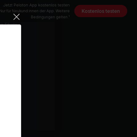
Jetzt Peloton App kostenlos testen
Kostenlos testen
Nur für Neukund:innen der App. Weitere
Bedingungen gelten.¹
Summer Rain (Singing Bowls in the Cooling Rain) (feat. Sounds of Nature)
Sounds of Nature, Healing Tibetan Singing Bowls
10 min
esten