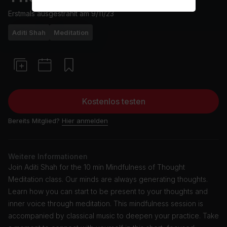
Erstmals ausgestrahlt am
9/11/23
Aditi Shah
Meditation
Kostenlos testen
Bereits Mitglied?
Hier anmelden
Weitere Informationen
Join Aditi Shah for the 10 min Mindfulness of Thought
Meditation class. Our minds are always generating thoughts.
Learn how you can start to be present to your thoughts and
inner voice through meditation. This mindfulness session is
accompanied by classical music to deepen your practice. Take