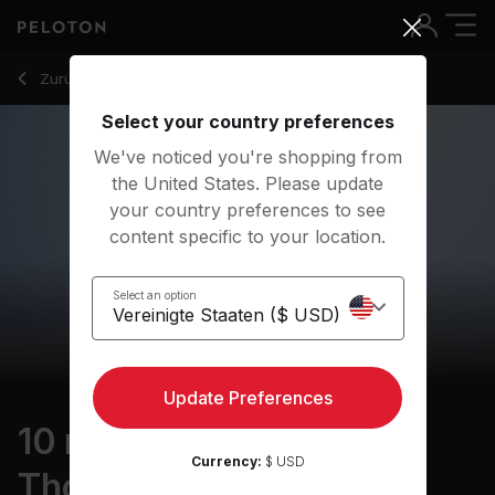
10 min Mindfulness of Thought Meditation
Zurück zu Meditationskurse
Zurück
Kostenlos testen
Select your country preferences
We've noticed you're shopping from
the United States. Please update
your country preferences to see
content specific to your location.
Select an option
Update Preferences
10 min Mindfulness of
Currency:
$ USD
Thought Meditation