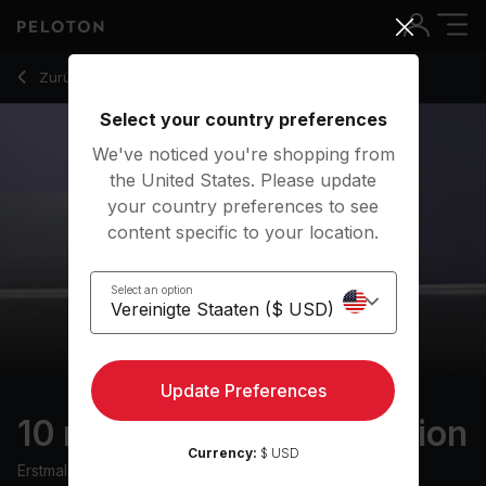
10 Min Gratitude Meditation with Classical Music - Kristin Mc
Zurück zu Meditationskurse
Zurück
Kostenlos testen
Select your country preferences
We've noticed you're shopping from
the United States. Please update
your country preferences to see
content specific to your location.
Select an option
Update Preferences
10 min Gratitude Meditation
Currency:
$ USD
Erstmals ausgestrahlt am
7/11/23