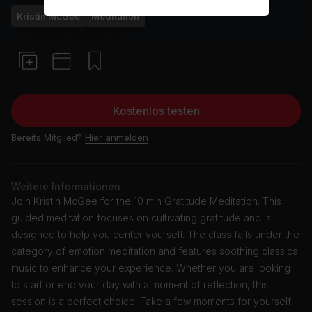
Kristin McGee
Meditation
Kostenlos testen
Bereits Mitglied?
Hier anmelden
Weitere Informationen
Join Kristin McGee for the 10 min Gratitude Meditation. This
guided meditation focuses on cultivating gratitude and is
designed to help you center yourself. The class falls under the
category of emotion meditation and features soothing classical
music to enhance your experience. Whether you are looking
to start or end your day with a moment of reflection, this
session is a perfect choice. Take a few moments for yourself