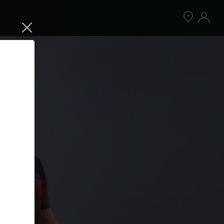
Jetzt Peloton App kostenlos testen
Kostenlos testen
Nur für Neukund:innen der App. Weitere
Bedingungen gelten.¹