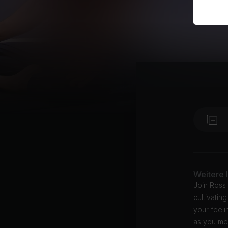
Weitere 
Join Ross 
cultivatin
your feeli
as you med