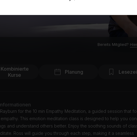
Bereits Mitglied?
Hie
Kombinierte
Planung
Leseze
Kurse
Informationen
Rayburn for the 10 min Empathy Meditation, a guided session that f
g empathy. This emotion meditation class is designed to help you con
ngs and understand others better. Enjoy the soothing sounds of clas
itate. Ross will guide you through each step, making it a seamless