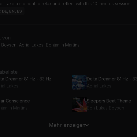
. Take a moment to relax and reflect with this 10 minutes session.
: DE, EN, ES
k von
 Boysen, Aerial Lakes, Benjamin Martins
beliste
lta Dreamer 81 Hz - 83 Hz
Delta Dreamer 81 Hz - 8
ial Lakes
Aerial Lakes
ear Conscience
Sleepers Beat Theme
njamin Martins
Ben Lukas Boysen
eepers Beat Theme
Mehr anzeigen
n Lukas Boysen