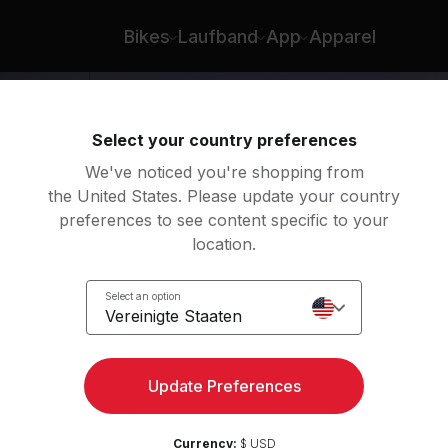
urn
Bikes
Laufband
App
Apparel
Select your country preferences
We've noticed you're shopping from
the United States. Please update your country
preferences to see content specific to your
location.
y
Select an option
Vereinigte Staaten
Update Preferences
Currency:
$ USD