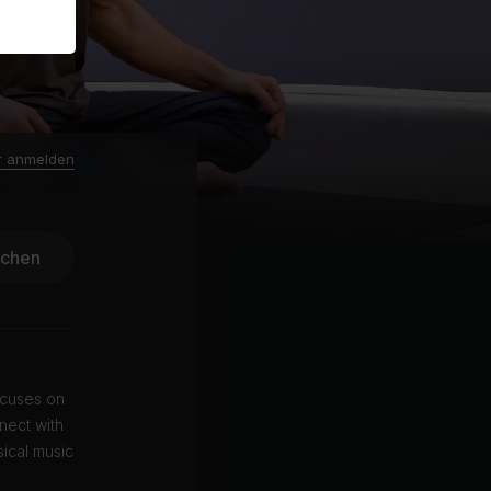
r anmelden
ichen
ocuses on
nect with
sical music