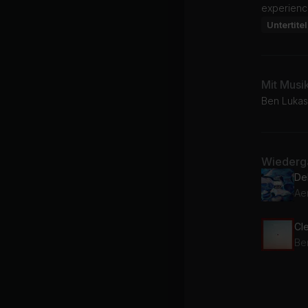
experience
Untertitel
Mit Musi
Ben Lukas
Wiederga
De
Aer
Cl
Be
Sl
Be