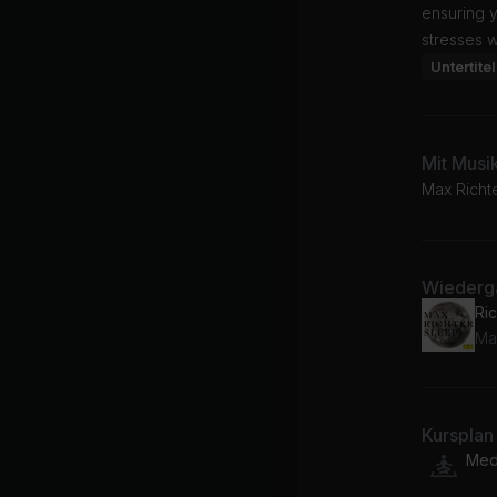
ensuring 
stresses w
Untertitel
Mit Musi
Max Richte
Wiederga
Ri
Ma
Kursplan
Medi