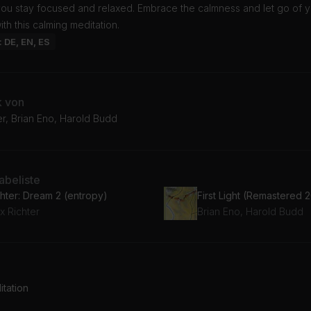
you stay focused and relaxed. Embrace the calmness and let go of y
ith this calming meditation.
: DE, EN, ES
k von
r, Brian Eno, Harold Budd
beliste
chter: Dream 2 (entropy)
First Light (Remastered 
x Richter
Brian Eno, Harold Budd
tation