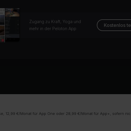
Zugang zu Kraft, Yoga und
Kostenlos t
mehr in der Peloton App
e, 12,99 €/Monat für App One oder 28,99 €/Monat für App+, sofern nic