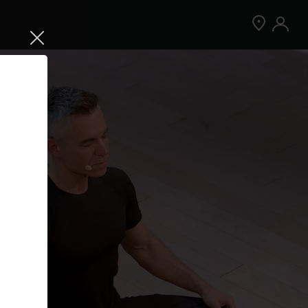
Jetzt Peloton App kostenlos testen
Kostenlos testen
Nur für Neukund:innen der App. Weitere
Bedingungen gelten.¹