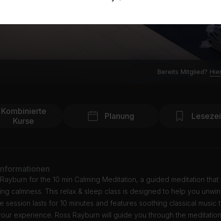
Bereits Mitglied?
Hie
Kombinierte
Planung
Leseze
Kurse
Informationen
Rayburn for the 10 min Calming Meditation, a guided meditation that
ting calmness. This relax & sleep class is designed to help you unwi
 session lasts for 10 minutes and features soothing classical music 
our experience. Ross Rayburn will guide you through the meditatio