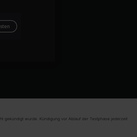
esten
ht gekündigt wurde. Kündigung vor Ablauf der Testphase jederzeit