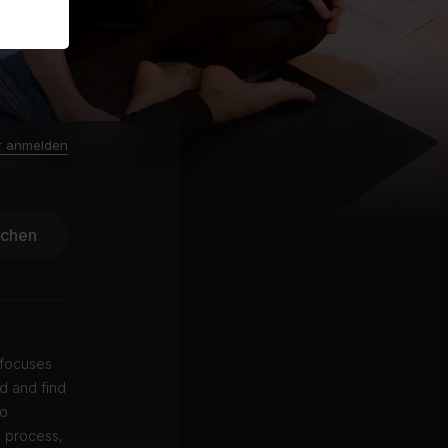
r anmelden
ichen
 focuses
nd and find
to
n process,