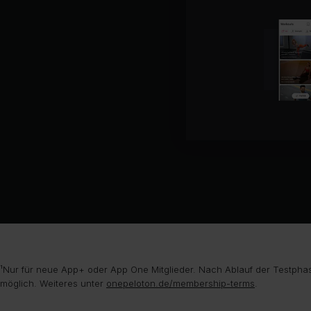
¹Nur für neue App+ oder App One Mitglieder. Nach Ablauf der Testphas
möglich. Weiteres unter
onepeloton.de/membership-terms
.