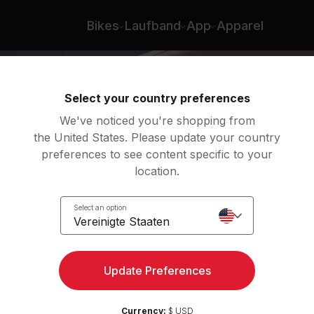
rn
Bikes
Laufband
App
Apparel
Select your country preferences
We've noticed you're shopping from
the United States. Please update your country
preferences to see content specific to your
location.
Select an option
Vereinigte Staaten
Update Preferences
Currency:
$ USD