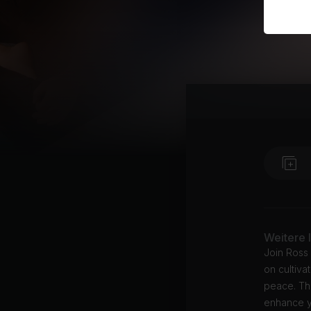
Weitere 
Join Ross 
on cultiva
peace. The
enhance y