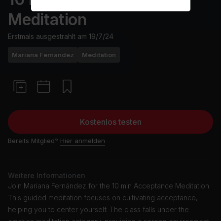
Meditation
Erstmals ausgestrahlt am
19/7/24
Mariana Fernández
Meditation
Kostenlos testen
Bereits Mitglied?
Hier anmelden
Weitere Informationen
Join Mariana Fernández for the 10 min Acceptance Meditation.
This guided meditation focuses on cultivating acceptance,
helping you to center yourself. The class falls under the