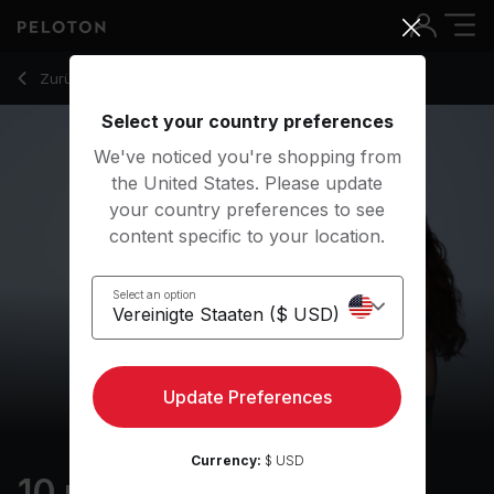
10 Min Acceptance Meditation with Electronic Music - Maria
Zurück zu Meditationskurse
Zurück
Kostenlos testen
Select your country preferences
We've noticed you're shopping from
the United States. Please update
your country preferences to see
content specific to your location.
Select an option
Update Preferences
Currency:
$ USD
10 min Acceptance