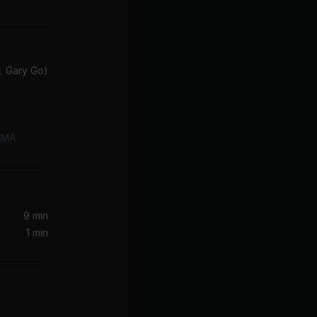
t. Gary Go)
AMA
9 min
1 min