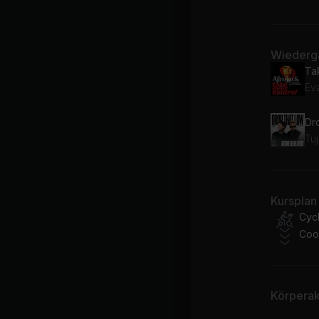
Wiederga
Ev
Tuj
Kursplan
Cycl
Coo
Körperakt