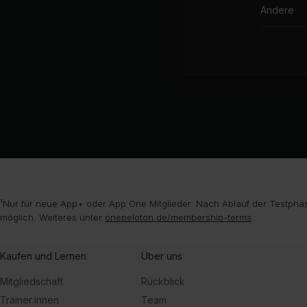
Andere
¹Nur für neue App+ oder App One Mitglieder. Nach Ablauf der Testphas
möglich. Weiteres unter
onepeloton.de/membership-terms
.
Kaufen und Lernen
Über uns
Mitgliedschaft
Rückblick
Trainer:innen
Team