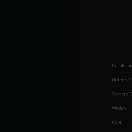
Gesäßmus
Hintere O
Vordere 
Waden
Core