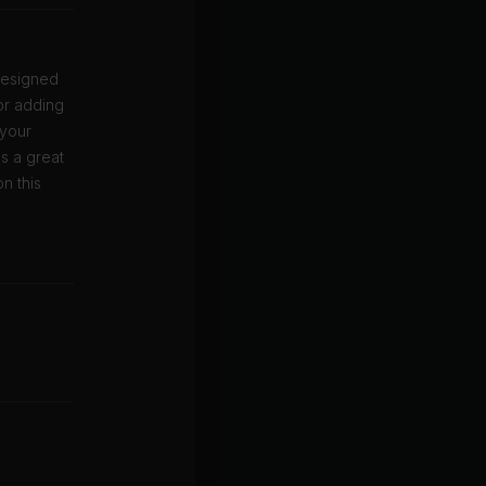
 designed
for adding
 your
's a great
n this