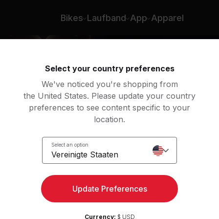
- Emma Lovewell
Bikes
Laufband
App
Apparel
Select your country preferences
We've noticed you're shopping from
the United States. Please update your country
preferences to see content specific to your
location.
ide
Select an option
Vereinigte Staaten
Update Preferences
Currency:
$ USD