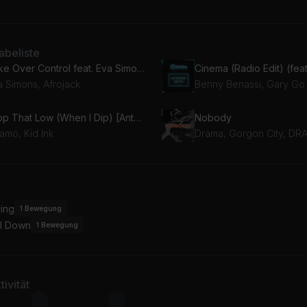
beliste
Take Over Control feat. Eva Simons [Radio Edit]
Cinema (Radio Edit) (fea
a Simons, Afrojack
Benny Benassi, Gary Go
Drop That Low (When I Dip) [Antoine Delvig Remix]
Nobody
amo, Kid Ink
Drama, Gorgon City, DR
ing
1
Bewegung
l Down
1
Bewegung
ivität