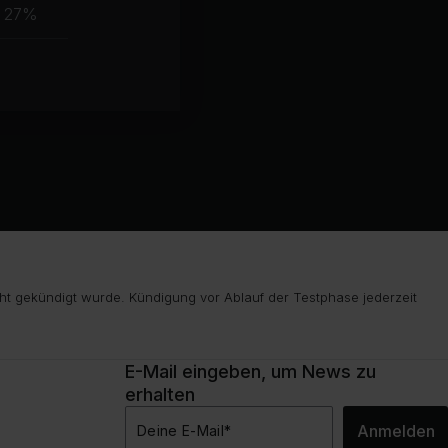
Muskelgruppe
27%
ht gekündigt wurde. Kündigung vor Ablauf der Testphase jederzeit
E-Mail eingeben, um News zu
erhalten
Anmelden
Deine E-Mail
*