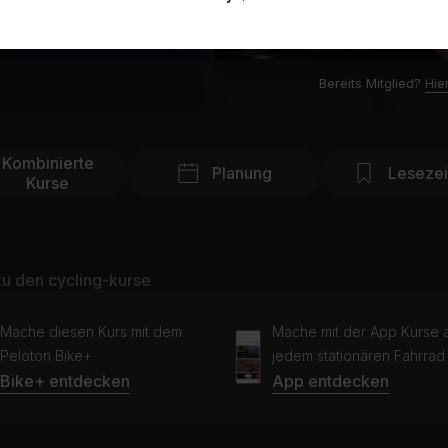
Bereits Mitglied?
Hie
Kombinierte
Planung
Leseze
Kurse
u den cycling-kurse
Mache diesen Kurs mit dem
Mache mit der App Kurse 
Peloton Bike+
jedem stationären Fahrrad
Bike+ entdecken
App entdecken