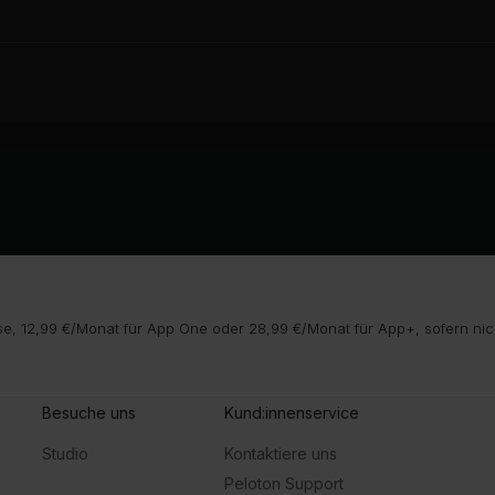
e, 12,99 €/Monat für App One oder 28,99 €/Monat für App+, sofern nic
Besuche uns
Kund:innenservice
Studio
Kontaktiere uns
Peloton Support