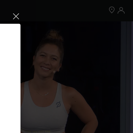
Jetzt Peloton App kostenlos testen
Kostenlos testen
Nur für Neukund:innen der App. Weitere
Bedingungen gelten.¹