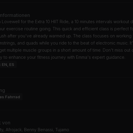
Informationen
Lovewell for the Extra 10 HIIT Ride, a 10 minutes intervals workout
ur exercise routine going. This quick and efficient class is perfect 
push after you've already warmed up. The class focuses on working
mstrings, and quads while you ride to the beat of electronic music. It
get multiple muscle groups in a short amount of time. Don't miss out o
ty to enhance your fitness journey with Emma's expert guidance.
: EN, ES
ng
res Fahrrad
k von
ty, Afrojack, Benny Benassi, Tujamo