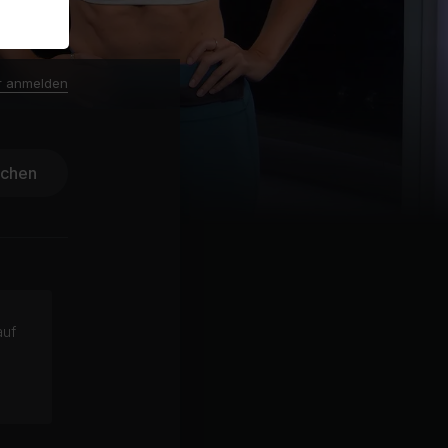
r anmelden
ichen
auf