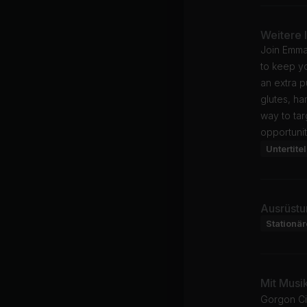
Weitere 
Join Emma 
to keep yo
an extra 
glutes, ha
way to tar
opportuni
Untertitel
Ausrüstu
Stationä
Mit Musi
Gorgon Ci