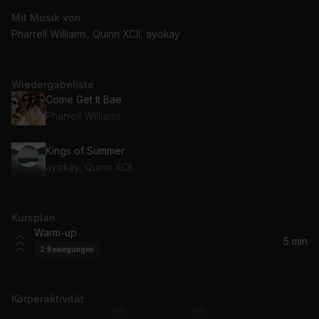
Mit Musik von
Pharrell Williams, Quinn XCII, ayokay
Wiedergabeliste
Come Get It Bae
Pharrell Williams
Kings of Summer
ayokay, Quinn XCII
Kursplan
Warm-up
5 min
2
Bewegungen
Körperaktivität