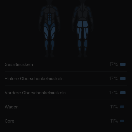
17%
Gesäßmuskeln
Terti
Musk
17%
Hintere Oberschenkelmuskeln
Terti
Musk
17%
Vordere Oberschenkelmuskeln
Terti
Musk
11%
Waden
Seku
Musk
11%
Core
Seku
Musk