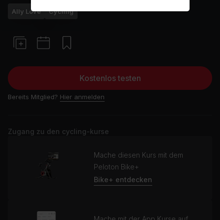
Ally Love
Cycling
Kostenlos testen
Bereits Mitglied?
Hier anmelden
Zugang zu den cycling-kurse
Mache diesen Kurs mit dem
Peloton Bike+
Bike+ entdecken
Mache mit der App Kurse auf