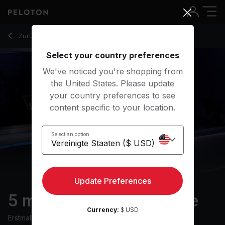
5 min NBA Warm Up Ride
Zurück zu Cycling-Kurse
Zurück
Kostenlos testen
Select your country preferences
We've noticed you're shopping from
the United States. Please update
your country preferences to see
content specific to your location.
Select an option
Update Preferences
5 min NBA Warm Up Ride
Currency:
$ USD
Erstmals ausgestrahlt am
25/10/23