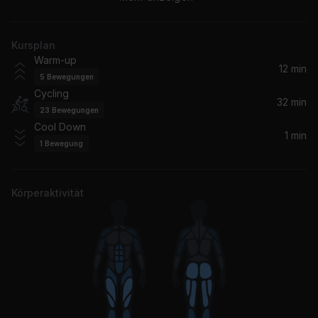
Justin Timberlake
Kursplan
Chills (LA Hills)
Warm-up
Tiësto, A Boogie Wit da Hoodie
12 min
5
Bewegungen
Cycling
Sub-Saharian Ghost
32 min
23
Bewegungen
Benny T
Cool Down
1 min
1
Bewegung
Joker And The Thief
Wolfmother
Körperaktivität
Memories (feat. Kid Cudi)
David Guetta, Kid Cudi
The Hand That Feeds
Nine Inch Nails
Angels