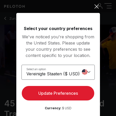
45 min Pro Cyclist: Speed Training
Zurück zu Cycling-Kurse
Zurück
Kostenlos testen
Select your country preferences
We've noticed you're shopping from
the United States. Please update
your country preferences to see
content specific to your location.
Select an option
Update Preferences
45 min Pro Cyclist: Speed
Currency:
$ USD
Training