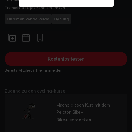
Erstmals ausgestrahlt am
1/6/24
Christian Vande Velde
Cycling
Kostenlos testen
Bereits Mitglied?
Hier anmelden
Zugang zu den cycling-kurse
Mache diesen Kurs mit dem
Peloton Bike+
Bike+ entdecken