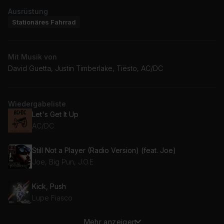
Ausrüstung
Stationäres Fahrrad
Mit Musik von
David Guetta, Justin Timberlake, Tiësto, AC/DC
Wiedergabeliste
Let's Get It Up
AC/DC
Still Not a Player (Radio Version) (feat. Joe)
Joe, Big Pun, J.O.E
Kick, Push
Lupe Fiasco
Mehr anzeigen
My Favorite Drug