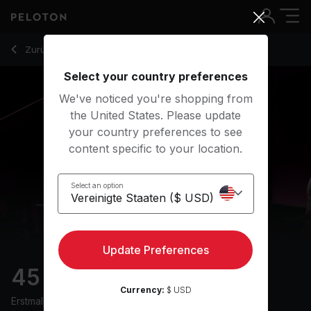
45 min HIIT & Hills Ride
Zurück zu Cycling-Kurse
Zurück
Kostenlos testen
Select your country preferences
We've noticed you're shopping from
the United States. Please update
your country preferences to see
content specific to your location.
Select an option
Update Preferences
45 min HIIT & Hills Ride
Currency:
$ USD
Erstmals ausgestrahlt am
10/7/25