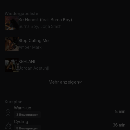
Wiedergabeliste
Be Honest (feat. Burna Boy)
Burna Boy, Jorja Smith
Stop Calling Me
Amber Mark
KEHLANI
Jordan Adetunji
Mehr anzeigen
Tell Me
Sonny Fodera, Clementine Douglas
Kursplan
I'm a Slave 4 U
Warm-up
Britney Spears
8 min
3
Bewegungen
Cycling
Jeans & Fitted
36 min
8
Bewegungen