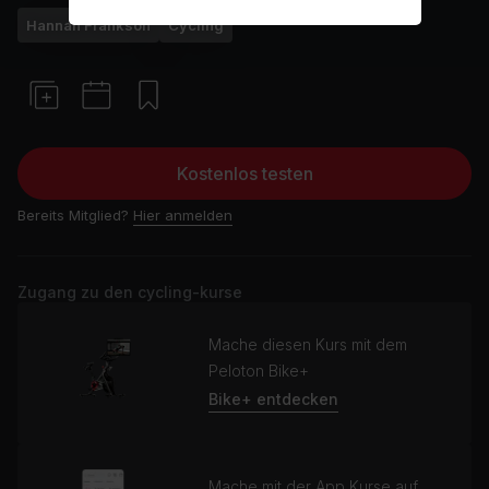
Hannah Frankson
Cycling
Kostenlos testen
Bereits Mitglied?
Hier anmelden
Zugang zu den cycling-kurse
Mache diesen Kurs mit dem
Peloton Bike+
Bike+ entdecken
Mache mit der App Kurse auf