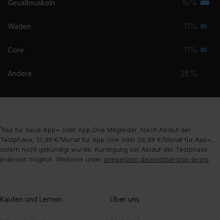
16%
Gesäßmuskeln
Terti
Speed Drive (jamesjamesjames Remix) [From Barbie The Album]
Musk
11%
Waden
Charli XCX
Seku
Musk
11%
Core
Spirit
Seku
J Hus
Musk
28%
Andere
¹Nur für neue App+ oder App One Mitglieder. Nach Ablauf der
Testphase, 12,99 €/Monat für App One oder 28,99 €/Monat für App+,
sofern nicht gekündigt wurde. Kündigung vor Ablauf der Testphase
jederzeit möglich. Weiteres unter
onepeloton.de/membership-terms
.
Kaufen und Lernen
Über uns