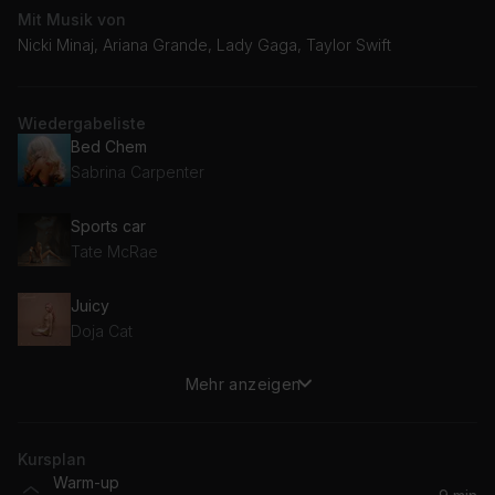
Mit Musik von
Nicki Minaj, Ariana Grande, Lady Gaga, Taylor Swift
Wiedergabeliste
Bed Chem
Sabrina Carpenter
Sports car
Tate McRae
Juicy
Doja Cat
Mehr anzeigen
Santeria
Sublime
Kursplan
Here For You
Warm-up
Becky Hill, Wilkinson