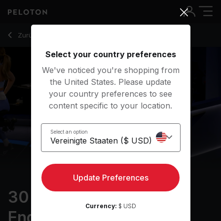
30 min Power Zone Endurance Ride
Zurück zu Cycling-Kurse
Zurück
Kostenlos testen
Select your country preferences
We've noticed you're shopping from
the United States. Please update
your country preferences to see
content specific to your location.
Select an option
Update Preferences
30 min Power Zone
Currency:
$ USD
Endurance Ride