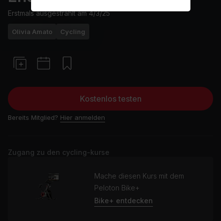
Erstmals ausgestrahlt am
4/3/25
Olivia Amato
Cycling
Kostenlos testen
Bereits Mitglied?
Hier anmelden
Zugang zu den cycling-kurse
Mache diesen Kurs mit dem
Peloton Bike+
Bike+ entdecken