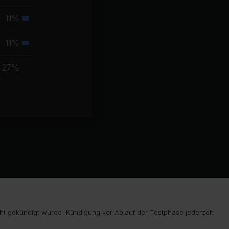
Muskelgruppe
11%
Sekundäre
Muskelgruppe
11%
Sekundäre
Muskelgruppe
27%
ht gekündigt wurde. Kündigung vor Ablauf der Testphase jederzeit