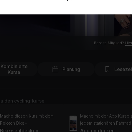
Bereits Mitglied?
Hie
Kombinierte
Planung
Leseze
Kurse
u den cycling-kurse
Mache diesen Kurs mit dem
Mache mit der App Kurse 
Peloton Bike+
jedem stationären Fahrrad
Bike+ entdecken
App entdecken