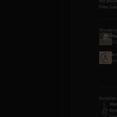
Mit Musi
Peter Gabr
Wiederga
R.E
In
Pe
Wai
Lin
Th
Kursplan
Pe
War
Cycl
Coo