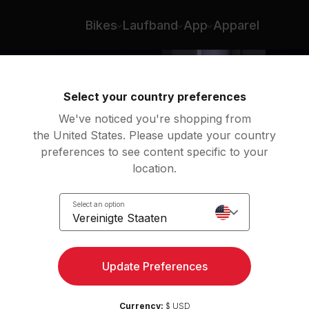
 D'Ercole
Bikes
Laufband
App
Apparel
Select your country preferences
We've noticed you're shopping from
the United States. Please update your country
preferences to see content specific to your
location.
Zone
Select an option
e
Vereinigte Staaten
Update Preferences
Currency:
$ USD