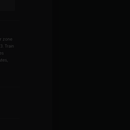
er zone
3. Train
es
utes,