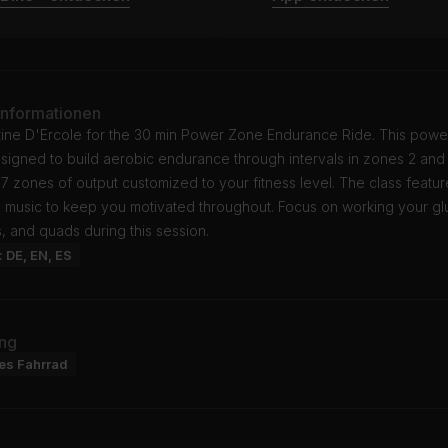
Informationen
stine D'Ercole for the 30 min Power Zone Endurance Ride. This pow
esigned to build aerobic endurance through intervals in zones 2 and 
 7 zones of output customized to your fitness level. The class featur
e music to keep you motivated throughout. Focus on working your gl
, and quads during this session.
: DE, EN, ES
ng
res Fahrrad