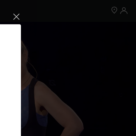
Jetzt Peloton App kostenlos testen
Kostenlos testen
Nur für Neukund:innen der App. Weitere
Bedingungen gelten.¹