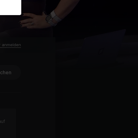
r anmelden
ichen
auf