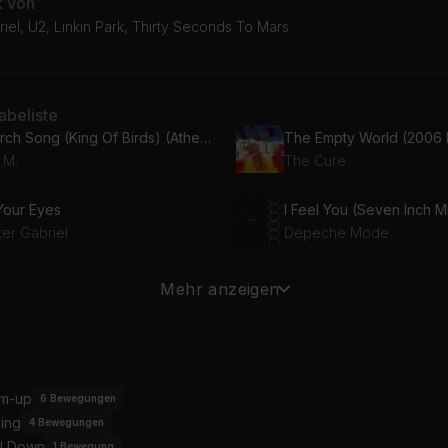
k von
iel, U2, Linkin Park, Thirty Seconds To Mars
beliste
March Song (King Of Birds) (Athens Demo)
The Empty World (2006 
.M.
The Cure
 Your Eyes
I Feel You (Seven Inch M
ter Gabriel
Depeche Mode
ting for the End
Vox Populi
Mehr anzeigen
kin Park
Thirty Seconds To Mars
e Book of Love
ter Gabriel
m-up
6
Bewegungen
ing
4
Bewegungen
l Down
1
Bewegung