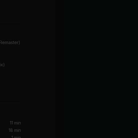
Remaster)
ix)
11 min
18 min
1 min