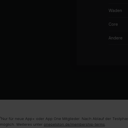
Waden
Core
Andere
¹Nur für neue App+ oder App One Mitglieder. Nach Ablauf der Testphas
möglich. Weiteres unter
onepeloton.de/membership-terms
.