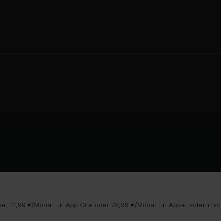
e, 12,99 €/Monat für App One oder 28,99 €/Monat für App+, sofern nic