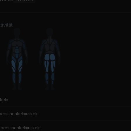
ivität
keln
berschenkelmuskeln
Oberschenkelmuskeln