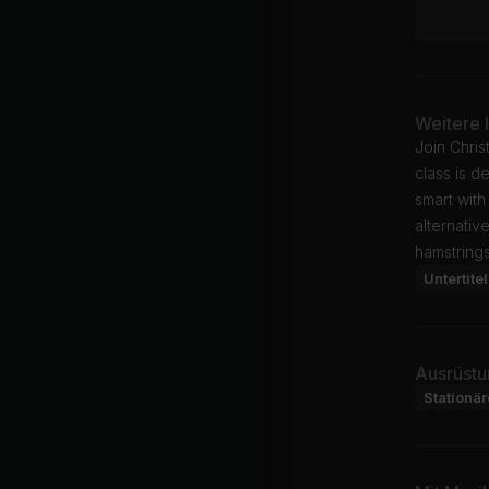
Weitere 
Join Chri
class is d
smart with
alternativ
hamstrings
Untertitel
Ausrüstu
Stationä