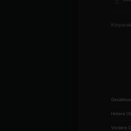
Körperakt
Gesäßmus
Hintere O
Vordere 