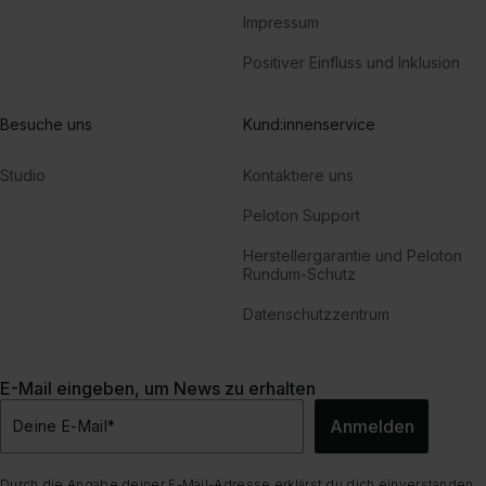
Impressum
Positiver Einfluss und Inklusion
Besuche uns
Kund:innenservice
Studio
Kontaktiere uns
Peloton Support
Herstellergarantie und Peloton
Rundum-Schutz
Datenschutzzentrum
E-Mail eingeben, um News zu erhalten
Anmelden
Deine E-Mail
*
Durch die Angabe deiner E-Mail-Adresse erklärst du dich einverstanden,