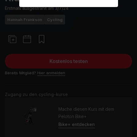
Erstmals ausgestrahlt am
3/7/24
Hannah Frankson
Cycling
Kostenlos testen
Bereits Mitglied?
Hier anmelden
Zugang zu den cycling-kurse
Mache diesen Kurs mit dem
Peloton Bike+
Bike+ entdecken