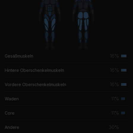
16%
Gesäßmuskeln
Terti
Musk
16%
Hintere Oberschenkelmuskeln
Terti
Musk
16%
Vordere Oberschenkelmuskeln
Terti
Musk
11%
Waden
Seku
Musk
11%
Core
Seku
Musk
30%
Andere