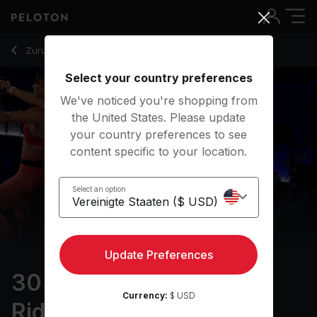
30 min Intervals & Arms Ride
Zurück zu Cycling-Kurse
Zurück
Kostenlos testen
Select your country preferences
We've noticed you're shopping from
the United States. Please update
your country preferences to see
content specific to your location.
Select an option
Update Preferences
30 min Intervals & Arms
Currency:
$ USD
Ride