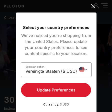
30 Min Climb Ride with Electronic Music - Emma Lovewell
Zurück zu Cycling-Kurse
Zurück
Kostenlos testen
Select your country preferences
We've noticed you're shopping from
the United States. Please update
your country preferences to see
content specific to your location.
Select an option
Update Preferences
30 min Climb Ride
Currency:
$ USD
Erstmals ausgestrahlt am
24/5/24