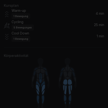
Kursplan
Speed of Sound
Warm-up
Coldplay
4 min
1
Bewegung
Cycling
All In A Dream (feat. DJ Tennis & Joseph Ashworth)
25 min
5
Bewegungen
LP Giobbi, Joseph Ashworth, DJ Tennis
Cool Down
1 min
1
Bewegung
bury a friend
Billie Eilish
Körperaktivität
Turn On The Lights again.. (feat. Future)
Future, Swedish House Mafia, Fred again..
Espresso
Sabrina Carpenter