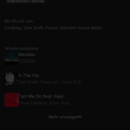
Stationäres Fahrrad
Mit Musik von
Coldplay, Sam Smith, Future, Swedish House Mafia
Wiedergabeliste
Meridian
ODESZA
In The City
Sam Smith, Charli xcx, Charli XCX
Turn Me On (feat. Vula)
Oliver Heldens, Riton, Vula
Mehr anzeigen
Come Undone
Duran Duran