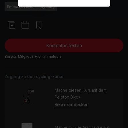
Emma Lovewell
Cycling
Kostenlos testen
Bereits Mitglied?
Hier anmelden
Zugang zu den cycling-kurse
Mache diesen Kurs mit dem
Peloton Bike+
Bike+ entdecken
Mache mit der App Kurse auf