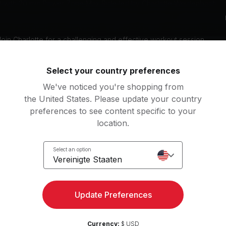
rt with 20 min Power Zone Max Ride led by Charlotte Weidenbach. T
s focuses on performance improvements in zones 3–7. The class fea
e music to keep you motivated. Target your glutes, hamstrings, and 
Join Charlotte for a challenging and effective workout session.
Untertitel: DE, EN
Select your country preferences
We've noticed you're shopping from
ng
the United States. Please update your country
res Fahrrad
preferences to see content specific to your
location.
k von
Select an option
Vereinigte Staaten
rk, Green Day, Thirty Seconds To Mars, Bring Me The Horizon
Update Preferences
beliste
volution Radio
New Divide
Currency:
$ USD