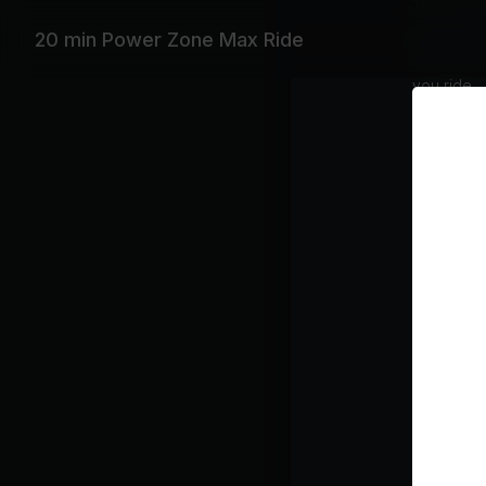
Train sma
zone clas
20 min Power Zone Max Ride
alternativ
you ride. 
Explizit
Ausrüstu
Stationä
Mit Musi
Linkin Pa
Wiederga
Re