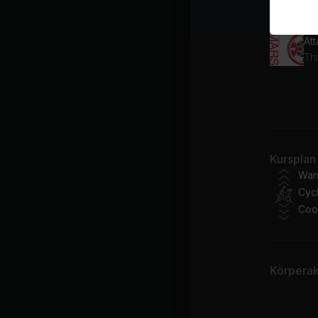
Gr
At
MA
Br
Ma
Kursplan
Ta
War
Cycl
Coo
Körperakt