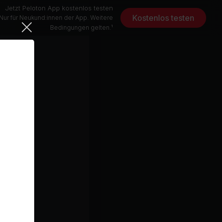
his power
Jetzt Peloton App kostenlos testen
tures
Kostenlos testen
Nur für Neukund:innen der App. Weitere
quads as
Bedingungen gelten.¹