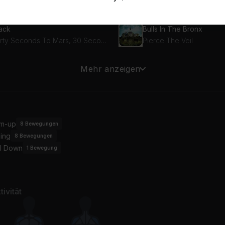
een Day
Linkin Park
tack
Bulls In The Bronx
Thirty Seconds To Mars, 30 Seconds To Mars
Pierce The Veil
NTRA
Running Away (Album Ve
Mehr anzeigen
ing Me The Horizon
Hoobastank
keDamnSure
king Back Sunday
m-up
8
Bewegungen
ing
8
Bewegungen
l Down
1
Bewegung
ivität