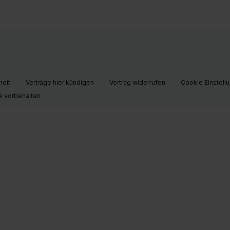
heit
Verträge hier kündigen
Vertrag widerrufen
Cookie Einstell
e vorbehalten.