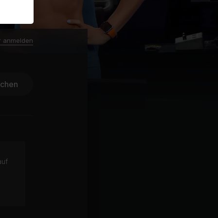
r anmelden
ichen
auf