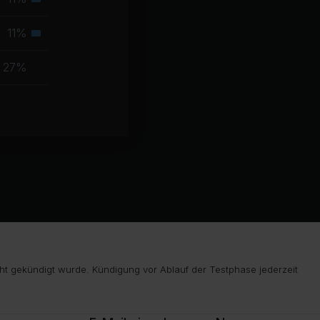
Sekundäre
Muskelgruppe
11%
Sekundäre
Muskelgruppe
27%
ht gekündigt wurde. Kündigung vor Ablauf der Testphase jederzeit