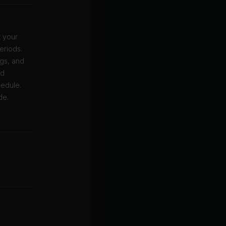
t your
eriods.
ngs, and
ed
hedule.
de.