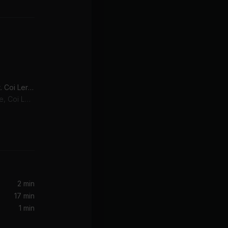
Baby Don't Hurt Me (feat. Coi Leray) [DJs From Mars Remix]
David Guetta, Anne-Marie, Coi Leray
Born To Rage (Radio Edit) (feat. Sebastian Bach)
ch
2 min
17 min
1 min