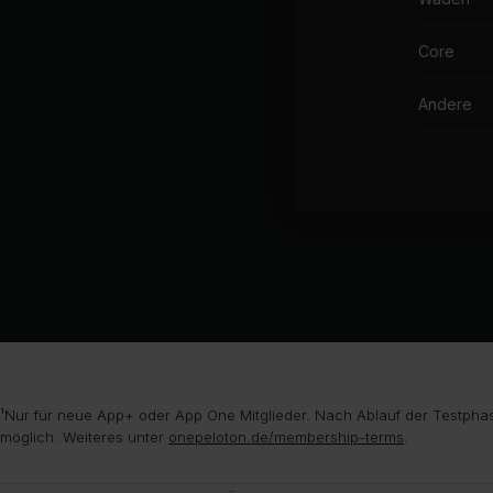
Core
Andere
¹Nur für neue App+ oder App One Mitglieder. Nach Ablauf der Testphas
möglich. Weiteres unter
onepeloton.de/membership-terms
.