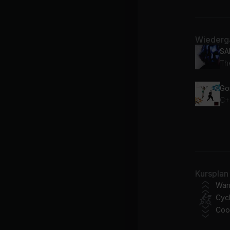
Wiederga
SA
Th
Lie
SZ
Th
Kursplan
Ar
War
Cycl
Coo