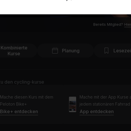
Bereits Mitglied?
Hie
Kombinierte
Planung
Leseze
Kurse
u den cycling-kurse
Mache diesen Kurs mit dem
Mache mit der App Kurse 
Peloton Bike+
jedem stationären Fahrrad
Bike+ entdecken
App entdecken