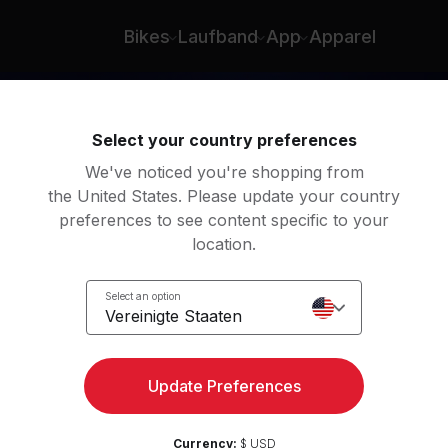
Bikes
Laufband
App
Apparel
Select your country preferences
We've noticed you're shopping from
the United States. Please update your country
preferences to see content specific to your
location.
e
Select an option
Vereinigte Staaten
Update Preferences
Currency:
$ USD