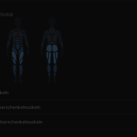
ivität
keln
berschenkelmuskeln
Oberschenkelmuskeln