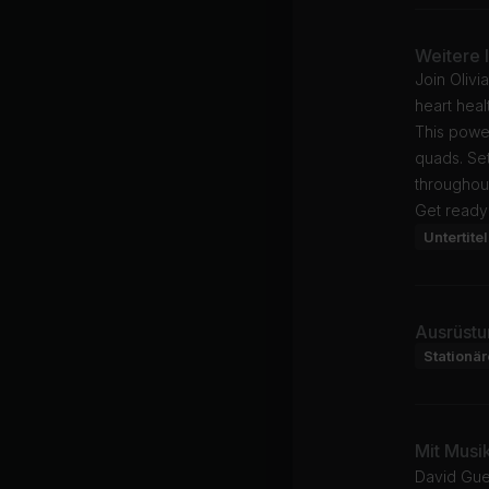
Weitere 
Join Olivi
heart heal
This power
quads. Set
throughout
Get ready 
Untertitel
Ausrüstu
Stationä
Mit Musi
David Gue