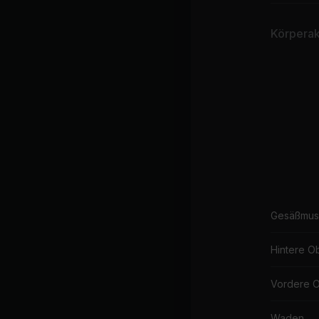
Körperakt
Gesäßmus
Hintere O
Vordere 
Waden