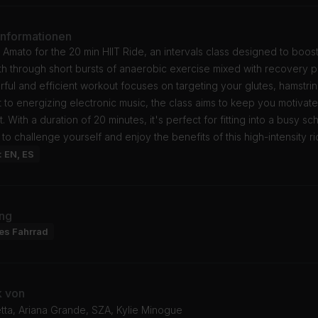
Informationen
a Amato for the 20 min HIIT Ride, an intervals class designed to boos
th through short bursts of anaerobic exercise mixed with recovery p
ful and efficient workout focuses on targeting your glutes, hamstri
 to energizing electronic music, the class aims to keep you motivat
. With a duration of 20 minutes, it's perfect for fitting into a busy sc
to challenge yourself and enjoy the benefits of this high-intensity ri
: EN, ES
ng
res Fahrrad
k von
tta, Ariana Grande, SZA, Kylie Minogue