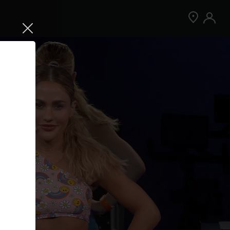
Jetzt Peloton App kostenlos testen
Kostenlos testen
Nur für Neukund:innen der App. Weitere
Bedingungen gelten.¹