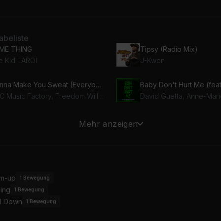
beliste
ME THING
Tipsy (Radio Mix)
e Kid LAROI
J-Kwon
Gonna Make You Sweat (Everybody Dance Now) (feat. Freedom Williams)
C+C Music Factory, Freedom Williams
s (feat. SZA) (feat. SZA)
Mehr anzeigen
A, Felix Snow
Dada Life, Sebastian Ba
inking Bout You
Padam Padam
iana Grande
Kylie Minogue
m-up
1
Bewegung
ing
1
Bewegung
l Down
1
Bewegung