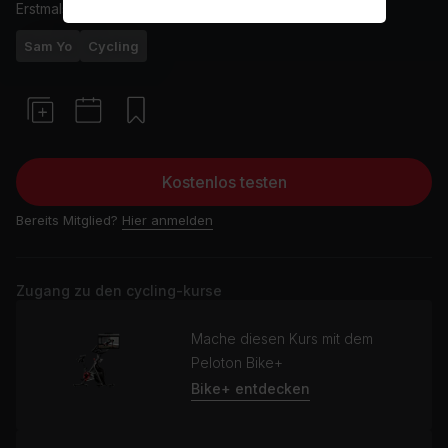
Erstmals ausgestrahlt am
8/7/24
Sam Yo
Cycling
Kostenlos testen
Bereits Mitglied?
Hier anmelden
Zugang zu den cycling-kurse
Mache diesen Kurs mit dem
Peloton Bike+
Bike+ entdecken