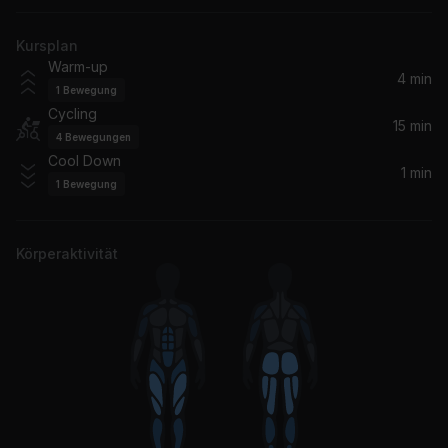
Ike & Tina Turner, Ike And Tina Turner
Kursplan
Locked out of Heaven
Warm-up
Bruno Mars
4 min
1
Bewegung
Cycling
A Million Dreams
15 min
4
Bewegungen
P!Nk, P!nk
Cool Down
1 min
1
Bewegung
Körperaktivität