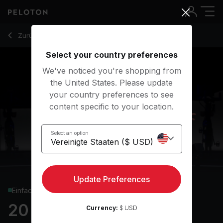
20 Min Beginner Ride with Intervals & Climbs - Sam Yo
Zurück zu Cycling-Kurse
Zurück
Kostenlos testen
Select your country preferences
We've noticed you're shopping from
the United States. Please update
your country preferences to see
content specific to your location.
Select an option
Update Preferences
Einfach
20 min Beginner Ride
Currency:
$ USD