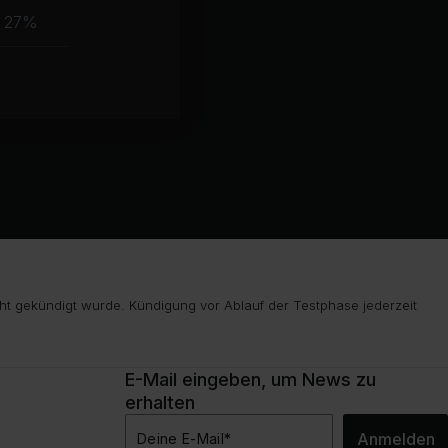
Muskelgruppe
27%
ht gekündigt wurde. Kündigung vor Ablauf der Testphase jederzeit
E-Mail eingeben, um News zu
erhalten
Anmelden
Deine E-Mail
*