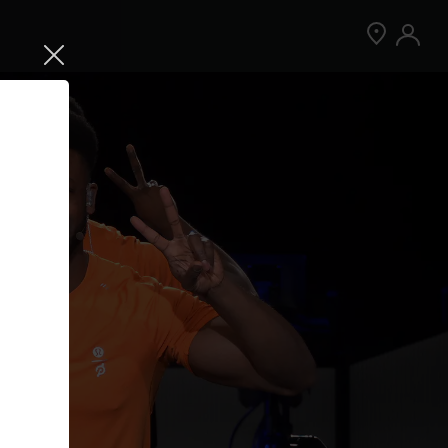
Jetzt Peloton App kostenlos testen
Kostenlos testen
Nur für Neukund:innen der App. Weitere
Bedingungen gelten.¹