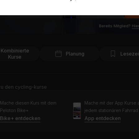
Bereits Mitglied?
Hie
Kombinierte
Planung
Leseze
Kurse
u den cycling-kurse
Mache diesen Kurs mit dem
Mache mit der App Kurse 
Peloton Bike+
jedem stationären Fahrrad
Bike+ entdecken
App entdecken