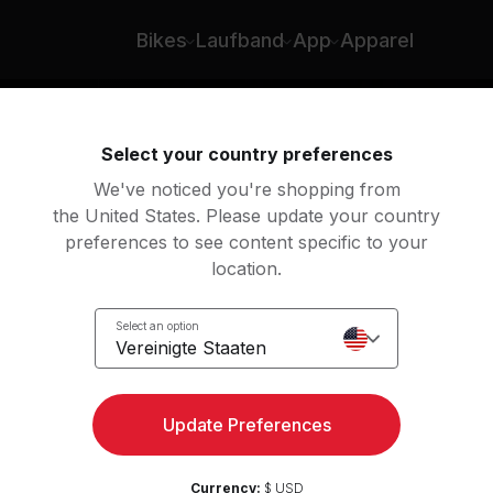
Bikes
Laufband
App
Apparel
Select your country preferences
We've noticed you're shopping from
the United States. Please update your country
preferences to see content specific to your
location.
ide
Select an option
Vereinigte Staaten
Update Preferences
Currency:
$ USD