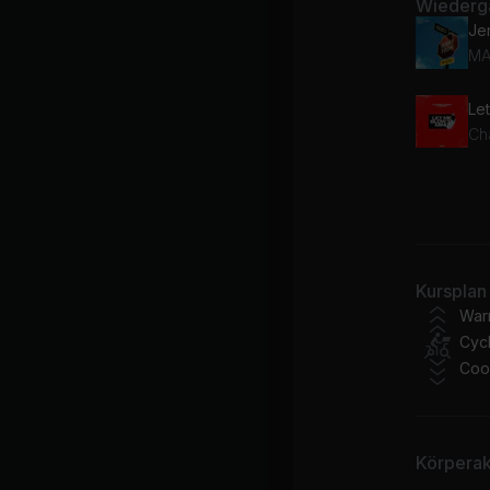
Wiederga
Je
MA
Le
Ch
Ma
sad
Kursplan
War
Cycl
Coo
Körperakt