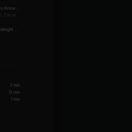
Somebody That I Used To Know (feat. Simon Ellis)
Kevin McKay, James Cole, Darcey, Simon Ellis
Pump It Up (Jax Jones Midnight Snacks Extended Remix) [Mixed]
2 min
12 min
1 min