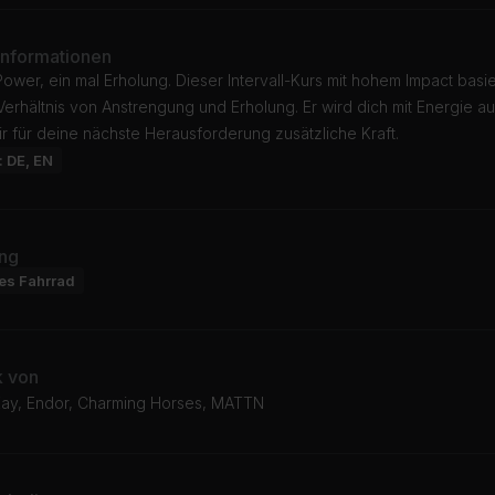
Informationen
ower, ein mal Erholung. Dieser Intervall-Kurs mit hohem Impact basie
Verhältnis von Anstrengung und Erholung. Er wird dich mit Energie a
ir für deine nächste Herausforderung zusätzliche Kraft.
: DE, EN
ng
res Fahrrad
k von
ay, Endor, Charming Horses, MATTN