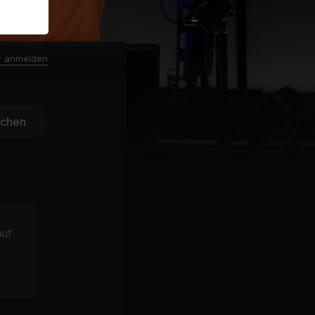
r anmelden
ichen
auf