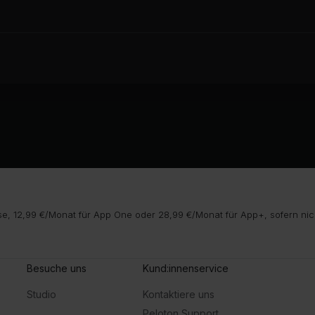
e, 12,99 €/Monat für App One oder 28,99 €/Monat für App+, sofern nic
Besuche uns
Kund:innenservice
Studio
Kontaktiere uns
Peloton Support