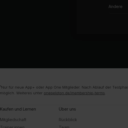
Andere
¹Nur für neue App+ oder App One Mitglieder. Nach Ablauf der Testphas
möglich. Weiteres unter
onepeloton.de/membership-terms
.
Kaufen und Lernen
Über uns
Mitgliedschaft
Rückblick
Trainer:innen
Team