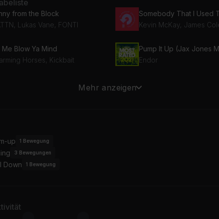
beliste
nny from the Block
TTN, Lukas Vane, FONTI
t Me Blow Ya Mind
arming Horses, Kickbait
Endor
d World
Dreams
Mehr anzeigen
 girls
THAT KIND
m-up
1
Bewegung
ing
3
Bewegungen
l Down
1
Bewegung
ivität