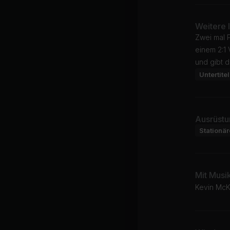
Weitere 
Zwei mal P
einem 2:1 
und gibt d
Untertitel
Ausrüstu
Stationä
Mit Musi
Kevin McK