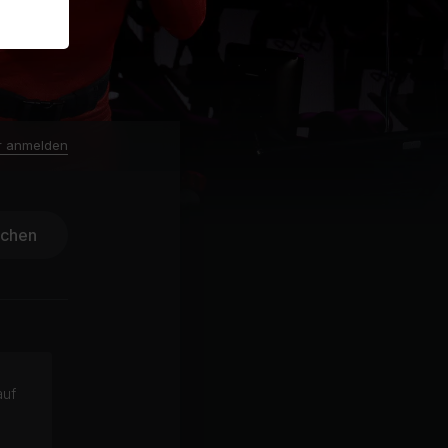
r anmelden
ichen
auf