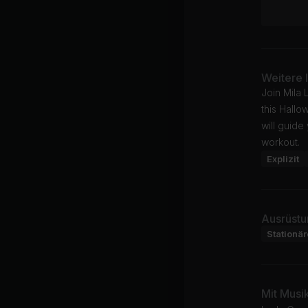
Weitere 
Join Mila 
this Hallo
will guide
workout.
Explizit
Ausrüstu
Stationä
Mit Musi