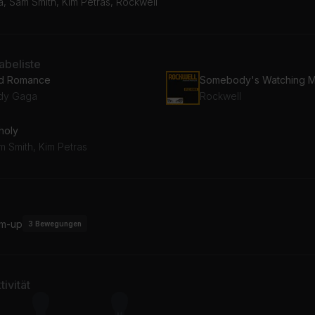
, Sam Smith, Kim Petras, Rockwell
beliste
d Romance
dy Gaga
Rockwell
holy
m Smith, Kim Petras
m-up
3
Bewegungen
ivität