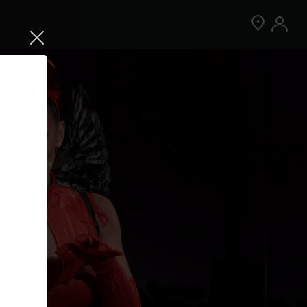
Jetzt Peloton App kostenlos testen
Kostenlos testen
Nur für Neukund:innen der App. Weitere
Bedingungen gelten.¹