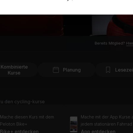
Bereits Mitglied?
Hie
Kombinierte
Planung
Leseze
Kurse
u den cycling-kurse
Mache diesen Kurs mit dem
Mache mit der App Kurse 
Peloton Bike+
jedem stationären Fahrrad
Bike+ entdecken
App entdecken