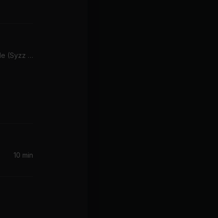
Somebody's Watching Me (Syzz Remix)
10 min