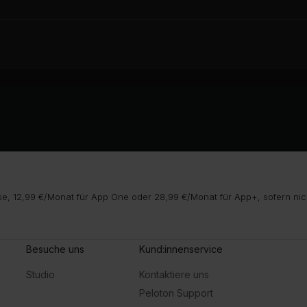
e, 12,99 €/Monat für App One oder 28,99 €/Monat für App+, sofern nic
Besuche uns
Kund:innenservice
Studio
Kontaktiere uns
Peloton Support