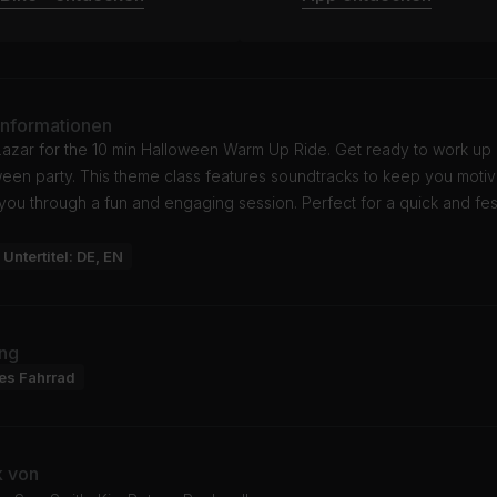
Informationen
Lazar for the 10 min Halloween Warm Up Ride. Get ready to work up 
ween party. This theme class features soundtracks to keep you motiv
 you through a fun and engaging session. Perfect for a quick and fes
Untertitel: DE, EN
ng
res Fahrrad
k von