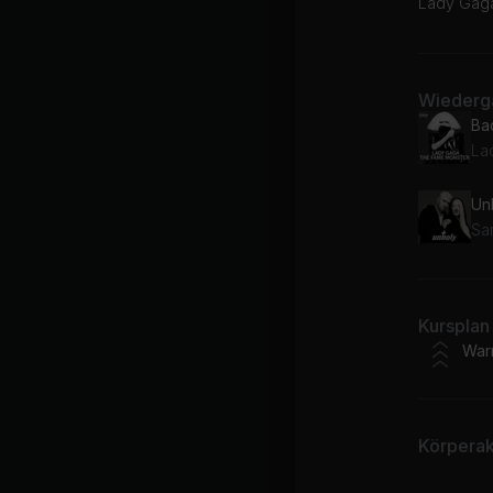
Lady Gaga
Wiederga
Ba
La
Un
Sa
Kursplan
War
Körperakt