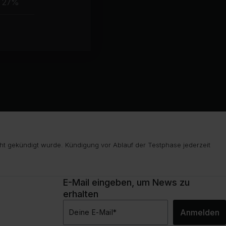
27%
ht gekündigt wurde. Kündigung vor Ablauf der Testphase jederzeit
E-Mail eingeben, um News zu
erhalten
Anmelden
Deine E-Mail
*