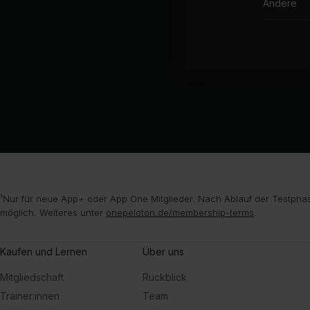
Andere
¹Nur für neue App+ oder App One Mitglieder. Nach Ablauf der Testphas
möglich. Weiteres unter
onepeloton.de/membership-terms
.
Kaufen und Lernen
Über uns
Mitgliedschaft
Rückblick
Trainer:innen
Team