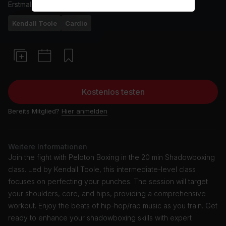
Erstmals ausgestrahlt am
16/5/24
Kendall Toole
Cardio
Kostenlos testen
Bereits Mitglied?
Hier anmelden
Weitere Informationen
Join the fight with Peloton Boxing in the 20 min Shadowboxing
class. Led by Kendall Toole, this intermediate-level class
focuses on perfecting your punches. The session will target
your shoulders, core, and hips, providing a comprehensive
workout. Enjoy the beats of hip-hop/rap music as you train. Get
ready to enhance your shadowboxing skills with expert