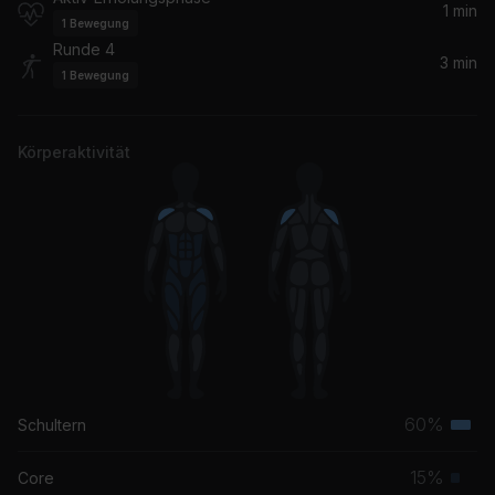
1 min
1
Bewegung
Runde 4
3 min
1
Bewegung
Körperaktivität
60%
Schultern
Terti
Musk
15%
Core
Prim