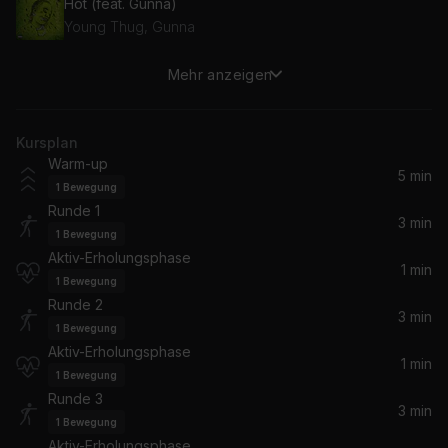
Hot (feat. Gunna)
Young Thug, Gunna
Mehr anzeigen
Sticky
Drake
Kursplan
Just Wanna Rock
Warm-up
Lil Uzi Vert
5 min
1
Bewegung
Runde 1
Wild for the Night (feat. Skrillex & Birdy Nam Nam)
3 min
1
Bewegung
A$AP Rocky, Skrillex, Birdy Nam Nam, Lord Flacko
Aktiv-Erholungsphase
1 min
1
Bewegung
Hide & Seek (Rema Remix) (feat. Rema)
Runde 2
Stormzy, Rema
3 min
1
Bewegung
Aktiv-Erholungsphase
1 min
1
Bewegung
Runde 3
3 min
1
Bewegung
Aktiv-Erholungsphase