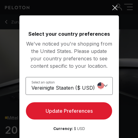
20 Min Shadowboxing with Hip-Hop/Rap Music - Kendall Too
Zurück zu Cardio-Kurse
Zurück
Kostenlos testen
Select your country preferences
We've noticed you're shopping from
the United States. Please update
your country preferences to see
content specific to your location.
Select an option
Update Preferences
Mittel
20 min Shadowboxing
Currency:
$ USD