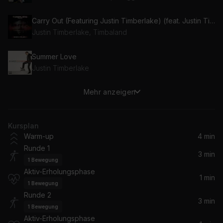
Carry Out (Featuring Justin Timberlake) (feat. Justin Timberlake)
Justin Timberlake, Timbaland
Summer Love
Justin Timberlake
Mehr anzeigen
Give It To Me (feat. Justin Timberlake & Nelly Furtado)
Justin Timberlake, Timbaland, Nelly Furtado
Kursplan
Mirrors (Radio Edit)
Warm-up
4 min
Justin Timberlake
Runde 1
3 min
1
Bewegung
What Goes Around...Comes Around (Radio Edit)
Aktiv-Erholungsphase
Justin Timberlake
1 min
1
Bewegung
Runde 2
3 min
1
Bewegung
Aktiv-Erholungsphase