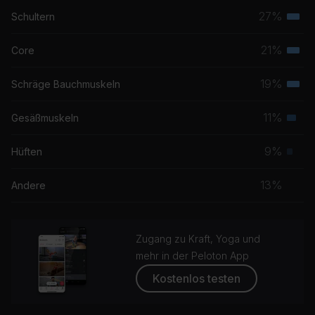
27%
Schultern
Terti
Musk
21%
Core
Terti
Musk
19%
Schräge Bauchmuskeln
Terti
Musk
11%
Gesäßmuskeln
Seku
Musk
9%
Hüften
Prim
Musk
13%
Andere
Zugang zu Kraft, Yoga und
mehr in der Peloton App
Kostenlos testen