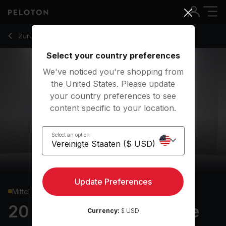
20 min Justin Timberlake Shadowboxing
Zurück zu Cardio-Kurse
Zurück
Kostenlos testen
Select your country preferences
We've noticed you're shopping from
the United States. Please update
your country preferences to see
content specific to your location.
Select an option
Update Preferences
Mittel
20 min Justin Timberlake
Currency:
$ USD