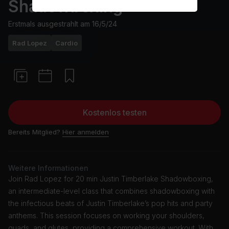
Shadowboxing
Erstmals ausgestrahlt am
16/5/24
Rad Lopez
Cardio
Kostenlos testen
Bereits Mitglied?
Hier anmelden
Weitere Informationen
Join Rad Lopez for 20 min Justin Timberlake Shadowboxing,
an intermediate-level class that combines shadowboxing with
the infectious beats of Justin Timberlake’s pop hits and party
anthems. This session focuses on working your shoulders,
quads, and glutes, providing a comprehensive workout. With