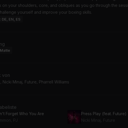
k on your shoulders, core, and obliques as you go through the sess
hallenge yourself and improve your boxing skills.
: DE, EN, ES
ng
Matte
k von
, Nicki Minaj, Future, Pharrell Williams
beliste
n't Forget Who You Are
Press Play (feat. Future)
mmon, PJ
Nicki Minaj, Future