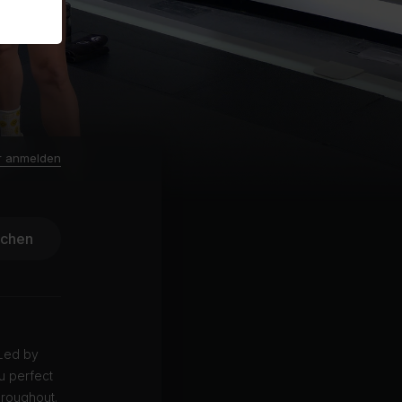
r anmelden
ichen
 Led by
u perfect
hroughout.