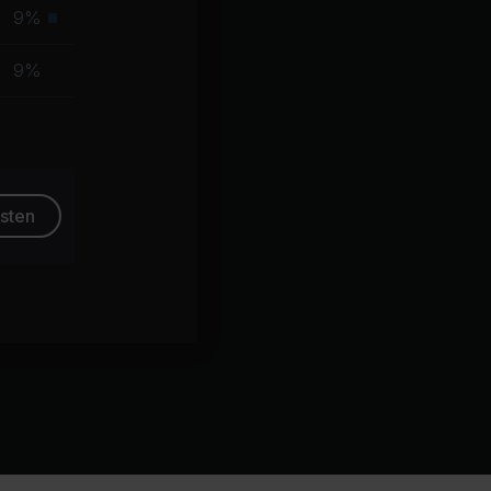
Muskelgruppe
9%
Primäre
Muskelgruppe
9%
esten