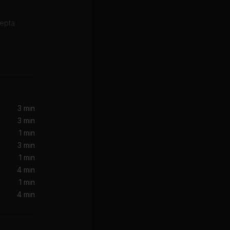
kepta
Sunshine (feat. Lil Wayne & Childish Gambino)
bino, Latto
COULD IT BE YOU (feat. Blxst & Yung Bleu)
g Bleu
3 min
3 min
1 min
3 min
1 min
4 min
1 min
4 min