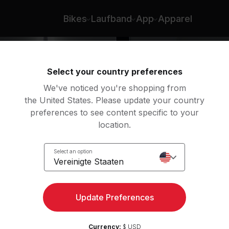
- Selena Samuela
Bikes
Laufband
App
Apparel
Select your country preferences
We've noticed you're shopping from
the United States. Please update your country
preferences to see content specific to your
location.
Select an option
Vereinigte Staaten
Update Preferences
Currency:
$ USD