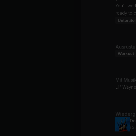
You'll wor
ready to c
Untertitel
Ausrüstu
Workout-
Mit Musi
Lil' Wayne
Wiederga
Do
Co