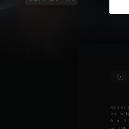
Selena Samuela
Cardio
Weitere 
Join the f
Selena Sa
your punc