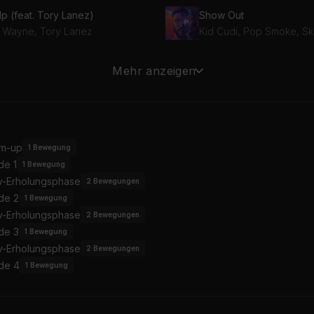
lp (feat. Tory Lanez)
Show Out
l' Wayne, Tory Lanez
Kid Cudi, Pop Smoke, S
Annihilate (Spider-Man: Across the Spider-Verse)
Mehr anzeigen
Lil' Wayne, Swae Lee, Offset, Metro Boomin
Lil' Wayne, Childish Gam
per Plates
rrell Williams, A$AP Ferg, Nigo
Busta Rhymes, Blxst, Yun
m-up
1
Bewegung
de 1
1
Bewegung
iv-Erholungsphase
2
Bewegungen
de 2
1
Bewegung
iv-Erholungsphase
2
Bewegungen
de 3
1
Bewegung
iv-Erholungsphase
2
Bewegungen
de 4
1
Bewegung