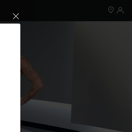
Jetzt Peloton App kostenlos testen
Kostenlos testen
Nur für Neukund:innen der App. Weitere
Bedingungen gelten.¹