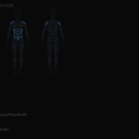
ivität
Bauchmuskeln
keln