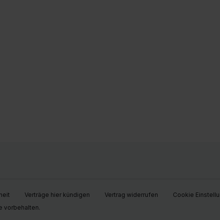
heit
Verträge hier kündigen
Vertrag widerrufen
Cookie Einstell
e vorbehalten.