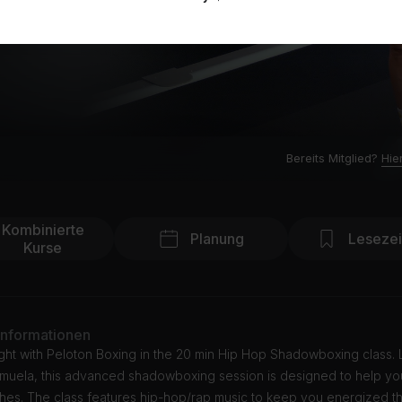
Bereits Mitglied?
Hie
Kombinierte
Planung
Leseze
Kurse
Informationen
ight with Peloton Boxing in the 20 min Hip Hop Shadowboxing class.
muela, this advanced shadowboxing session is designed to help yo
hes. The class features hip-hop/rap music to keep you energized t