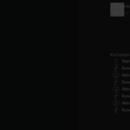
He
Li
Pa
Kursplan
Pha
War
Run
Akt
Run
Akt
Run
Akt
Run