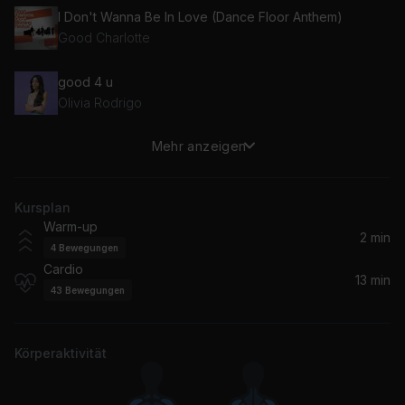
I Don't Wanna Be In Love (Dance Floor Anthem)
Good Charlotte
good 4 u
Olivia Rodrigo
Mehr anzeigen
t r a n s p a r e n t s o u l (feat. Travis Barker)
Travis Barker, WILLOW
Kursplan
The Kids Aren't Alright
Warm-up
The Offspring
2 min
4
Bewegungen
Cardio
Rescue Me
13 min
43
Bewegungen
Thirty Seconds To Mars
Körperaktivität