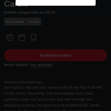
Cardio
Erstmals ausgestrahlt am
5/5/24
Assal Arian
Cardio
Kostenlos testen
Bereits Mitglied?
Hier anmelden
Weitere Informationen
Get ready to elevate your workout with 15 min Pop Punk HIIT
Cardio led by Assal Arian. This intermediate-level class
combines punk rock and power pop with strength and
endurance training. Designed as a music/theme HIIT cardio