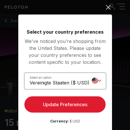
15 min Pop Punk HIIT Cardio
Zurück zu Cardio-Kurse
Zurück
Kostenlos testen
Select your country preferences
We've noticed you're shopping from
the United States. Please update
your country preferences to see
content specific to your location.
Select an option
Update Preferences
Mittel
15 min Pop Punk HIIT
Currency:
$ USD