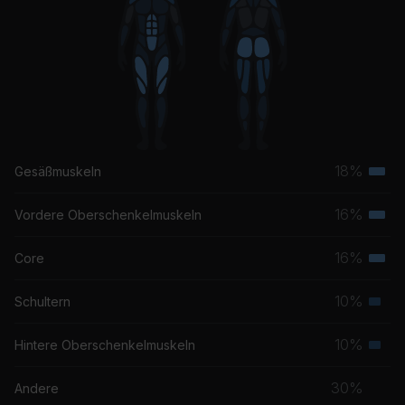
18%
Gesäßmuskeln
Terti
Musk
16%
Vordere Oberschenkelmuskeln
Terti
Musk
16%
Core
Terti
Musk
10%
Schultern
Seku
Musk
10%
Hintere Oberschenkelmuskeln
Seku
Musk
30%
Andere