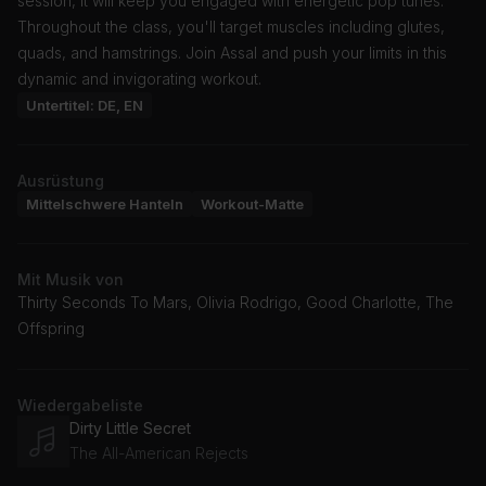
session, it will keep you engaged with energetic pop tunes.
Throughout the class, you'll target muscles including glutes,
quads, and hamstrings. Join Assal and push your limits in this
dynamic and invigorating workout.
Untertitel: DE, EN
Ausrüstung
Mittelschwere Hanteln
Workout-Matte
Mit Musik von
Thirty Seconds To Mars, Olivia Rodrigo, Good Charlotte, The
Offspring
Wiedergabeliste
Dirty Little Secret
The All-American Rejects