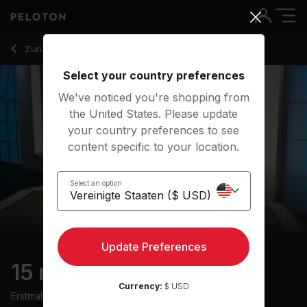
15 Min Fit Family Fun Cardio with Kids Music - Jess Sims
Zurück zu Cardio-Kurse
Zurück
Kostenlos testen
Select your country preferences
We've noticed you're shopping from
the United States. Please update
your country preferences to see
content specific to your location.
Select an option
Update Preferences
15 min Fit Family Fun
Currency:
$ USD
Erstmals ausgestrahlt am
28/12/20