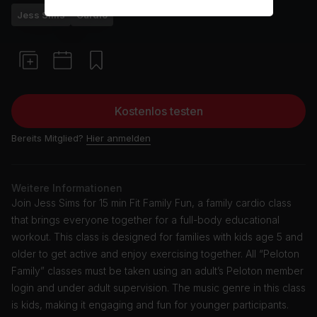
Jess Sims
Cardio
Kostenlos testen
Bereits Mitglied?
Hier anmelden
Weitere Informationen
Join Jess Sims for 15 min Fit Family Fun, a family cardio class
that brings everyone together for a full-body educational
workout. This class is designed for families with kids age 5 and
older to get active and enjoy exercising together. All “Peloton
Family” classes must be taken using an adult’s Peloton member
login and under adult supervision. The music genre in this class
is kids, making it engaging and fun for younger participants.