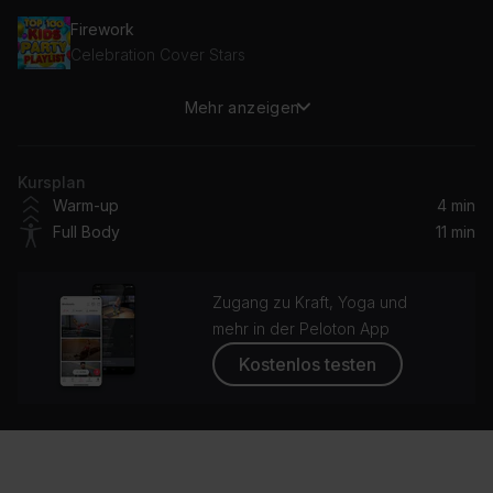
Firework
Celebration Cover Stars
Mehr anzeigen
U Can't Touch This
The Party Cats
Kursplan
Fight Song
Warm-up
4 min
Rachel Platten
Full Body
11 min
Zugang zu Kraft, Yoga und
mehr in der Peloton App
Kostenlos testen