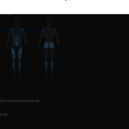
ivität
Oberschenkelmuskeln
keln