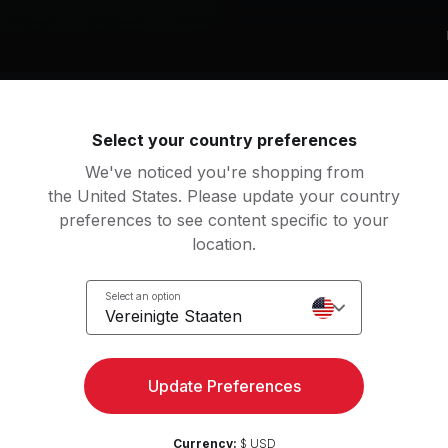
tta, Ed Sheeran, Wiz Khalifa, Akon
beliste
ep (feat. Antytila) (feat. Antytila)
Select your country preferences
Sheeran, Antytila
Akon, DJ Shaan
We've noticed you're shopping from
by Don't Hurt Me
the United States. Please update your country
David Guetta, Anne-Marie, Coi Leray
preferences to see content specific to your
location.
 You Again (feat. Charlie Puth)
Mehr anzeigen
 Khalifa, Charlie Puth
Select an option
Vereinigte Staaten
m-up
Update Preferences
1
Bewegung
dio
19
Bewegungen
Currency:
$ USD