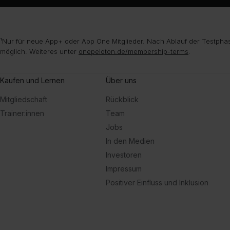
¹Nur für neue App+ oder App One Mitglieder. Nach Ablauf der Testphas
möglich. Weiteres unter
onepeloton.de/membership-terms
.
Kaufen und Lernen
Über uns
Mitgliedschaft
Rückblick
Trainer:innen
Team
Jobs
In den Medien
Investoren
Impressum
Positiver Einfluss und Inklusion