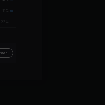
Sekundäre
Muskelgruppe
11%
Sekundäre
Muskelgruppe
22%
esten