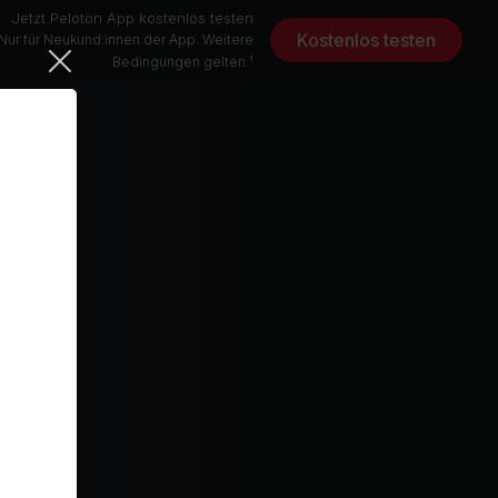
Jetzt Peloton App kostenlos testen
Kostenlos testen
Nur für Neukund:innen der App. Weitere
Bedingungen gelten.¹
Bananza (Belly Dancer) (DJ Shaan Remix) (feat. DJ Shaan)
Jolene (secs on the beach Remix / Radio Edit)
Dolly Parton, Olivia Newton-John, secs on the beach
2 min
8 min