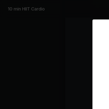
David Gue
10 min HIIT Cardio
Wiederga
2st
Ed 
Ba
See
Wiz
Kursplan
War
Car