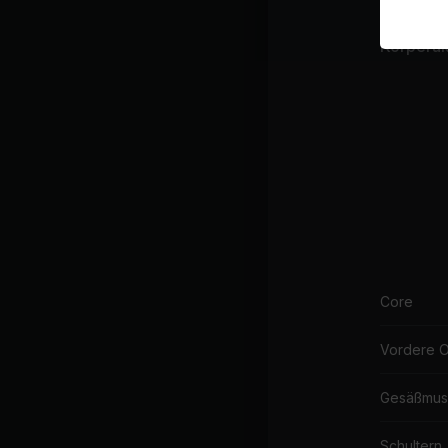
Körperakt
Core
Vordere 
Gesäßmus
Schultern