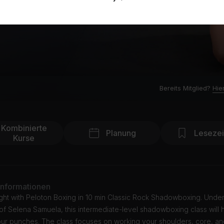
Bereits Mitglied?
Hie
Kombinierte
Planung
Leseze
Kurse
Informationen
ight with Peloton Boxing in 10 min Classic Rock Shadowboxing. Under
f Selena Samuela, this intermediate-level shadowboxing class will 
our punches. The class focuses on working your shoulders, core, a