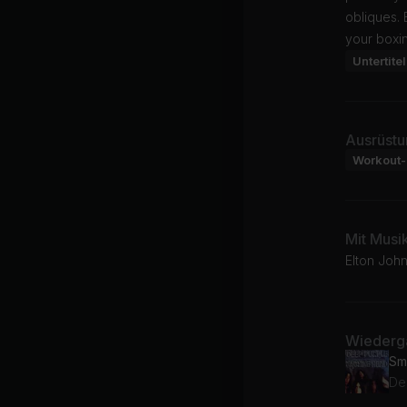
obliques. 
your boxin
Untertitel
Ausrüstu
Workout-
Mit Musi
Elton Joh
Wiederga
Sm
De