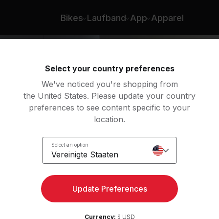
Bikes
Laufband
App
Apparel
Select your country preferences
We've noticed you're shopping from
the United States. Please update your country
preferences to see content specific to your
location.
Rock
Select an option
Vereinigte Staaten
Update Preferences
Currency:
$ USD