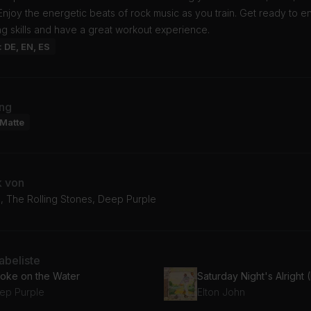
Enjoy the energetic beats of rock music as you train. Get ready to 
g skills and have a great workout experience.
: DE, EN, ES
ng
Matte
k von
n, The Rolling Stones, Deep Purple
beliste
oke on the Water
ep Purple
Elton John