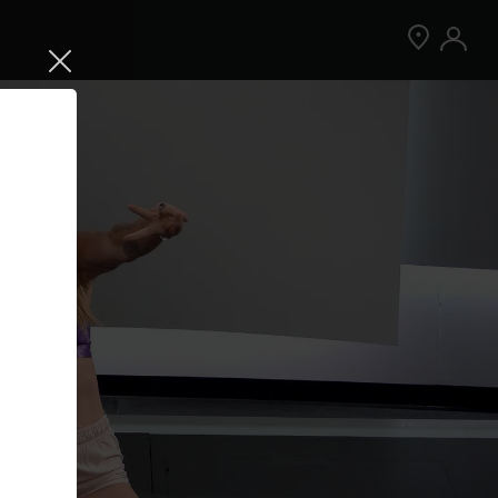
Jetzt Peloton App kostenlos testen
Kostenlos testen
Nur für Neukund:innen der App. Weitere
Bedingungen gelten.¹