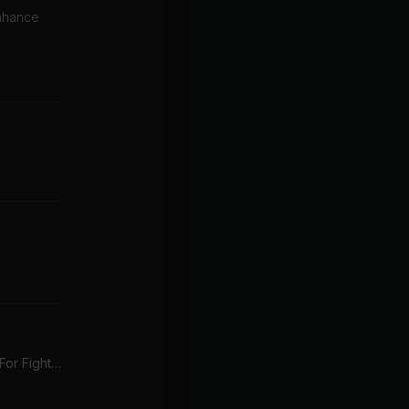
enhance
Saturday Night's Alright (For Fighting) (Remastered 2014)