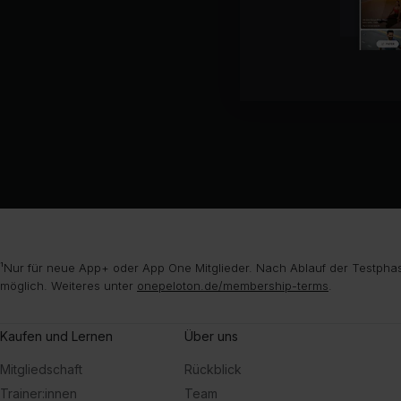
¹Nur für neue App+ oder App One Mitglieder. Nach Ablauf der Testphas
möglich. Weiteres unter
onepeloton.de/membership-terms
.
Kaufen und Lernen
Über uns
Mitgliedschaft
Rückblick
Trainer:innen
Team