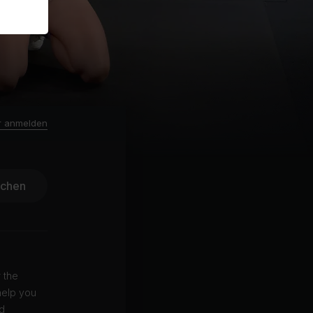
r anmelden
ichen
 the
help you
nd