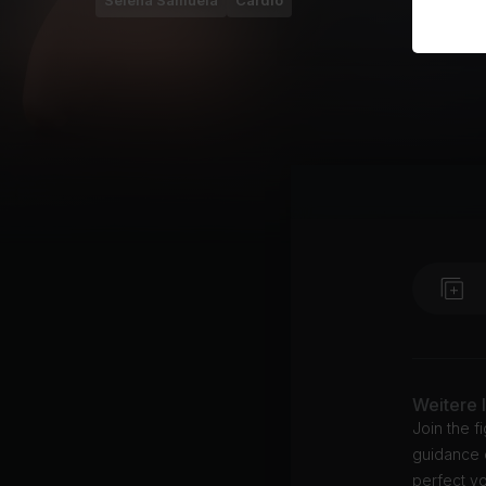
Selena Samuela
Cardio
Weitere 
Join the f
guidance o
perfect y