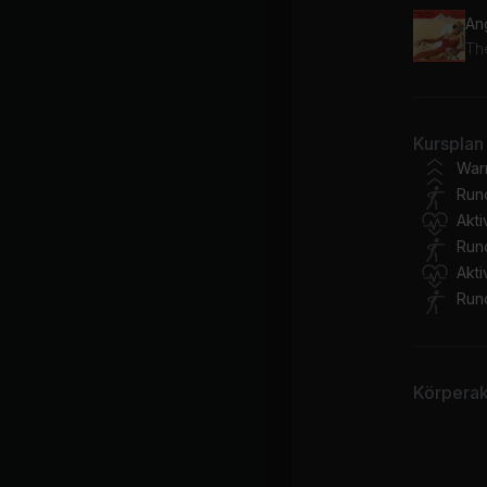
An
Th
Kursplan
War
Run
Akt
Run
Akt
Run
Körperakt