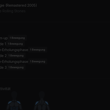
gie (Remastered 2005)
e Rolling Stones
m-up
1
Bewegung
de 1
1
Bewegung
iv-Erholungsphase
1
Bewegung
de 2
1
Bewegung
iv-Erholungsphase
1
Bewegung
de 3
1
Bewegung
ivität