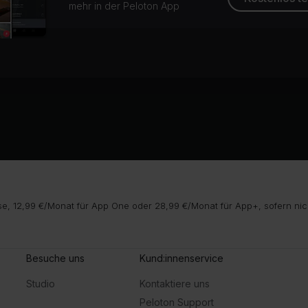
mehr in der Peloton App
e, 12,99 €/Monat für App One oder 28,99 €/Monat für App+, sofern nic
Besuche uns
Kund:innenservice
Studio
Kontaktiere uns
Peloton Support