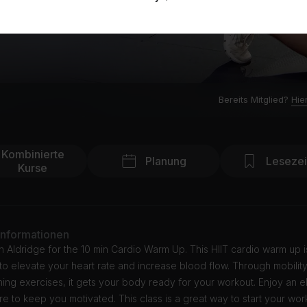
Bereits Mitglied?
Hie
Kombinierte
Planung
Leseze
Kurse
Informationen
 Aldridge for the 10 min Cardio Warm Up. This HIIT cardio warm up i
o elevate your heart rate and increase blood flow. Through mobility
ing exercises, it gets your body ready for your workout. Enjoy an e
e to keep you motivated. This class is a great way to start your wor