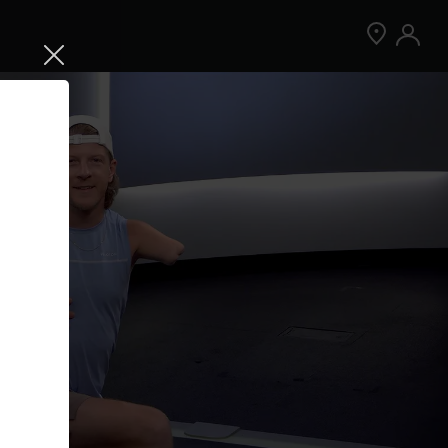
Jetzt Peloton App kostenlos testen
Kostenlos testen
Nur für Neukund:innen der App. Weitere
Bedingungen gelten.¹