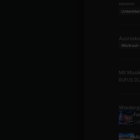
session.
Untertitel
Ausrüstu
Workout-
Mit Musi
RÜFÜS DU 
Wiederga
Lab
Mil