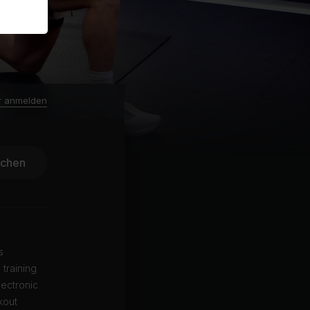
r anmelden
ichen
s
 training
lectronic
kout