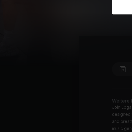
Weitere 
Join Logan
designed t
and breath
music genr