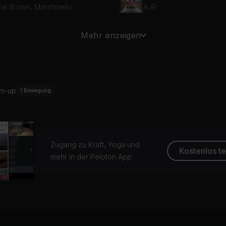
ne Brown, Marshmello
AJR
nerbloom
Mehr anzeigen
FÜS DU SOL
m-up
1
Bewegung
Zugang zu Kraft, Yoga und
Kostenlos t
mehr in der Peloton App