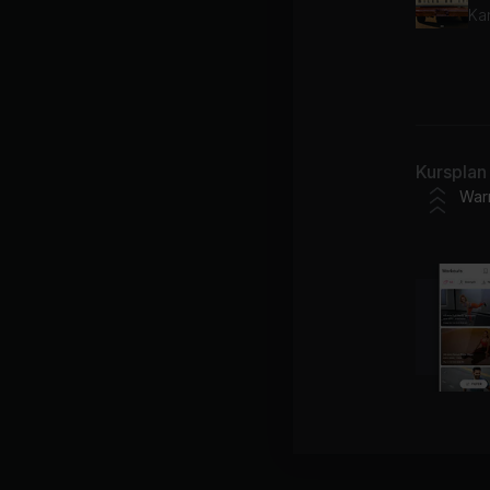
Ka
In
RÜ
Kursplan
War