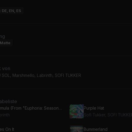
: DE, EN, ES
ng
Matte
k von
SOL, Marshmello, Labrinth, SOFI TUKKER
beliste
Formula (From "Euphoria: Season 1" Soundtrack)
Purple Hat
rinth
Sofi Tukker, SOFI TUKKE
es On It
Bummerland