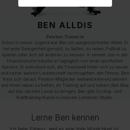
BEN ALLDIS
Peloton-Trainer:in
Schon in seiner Jugend war Ben ein ausgezeichneter Athlet. Er
hat jede Gelegenheit genutzt, zu laufen, zu reiten, Fußball zu
spielen oder sich mit anderen zu messen. In seinem Job in der
Finanzbranche träumte er tagtäglich von einer sportlichen
Karriere. Er entschied sich, die Finanzwelt hinter sich zu lassen
und seiner wahren Leidenschaft nachzugehen: der Fitness. Ben
freut sich darauf, Peloton-Mitglieder weltweit kennenzulernen
und ihnen dabei zu helfen, ihr Training auf und neben dem Bike
auf das nächste Level zu bringen. Ben gibt Cycling- und
Krafttraining-Kurse in unserem Londoner Studio.
Lerne Ben kennen
Ich liebe Fitness, weil es eine tolle Möglichkeit ist,