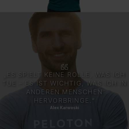
„ES SPIELT KEINE ROLLE, WAS ICH
TUE – ES IST WICHTIG, WAS ICH IN
ANDEREN MENSCHEN
HERVORBRINGE.“
Alex Karwoski