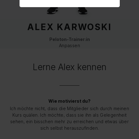
ALEX KARWOSKI
Peloton-Trainer:in
Anpassen
Lerne Alex kennen
Wie motivierst du?
Ich möchte nicht, dass die Mitglieder sich durch meinen
Kurs quälen. Ich möchte, dass sie ihn als Gelegenheit
sehen, ein bisschen mehr zu erreichen und etwas über
sich selbst herauszufinden.